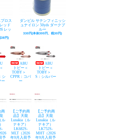
Aプロス
ダンビル サテンフィニッシ
レッド
ュナイロン 50yds ダークブ
26 レッ
ルー
330円(本体300円、税30円)
38円)
BU
ABU
ABU
＜
トビー＜
トビー＜
Y＞
TOBY＞
TOBY＞
：シ
CPPR：コパ
S：シルバー
サー
ー
約商
【ご予約商
【ご予約商
龍
品】天龍
品】天龍
a（ル
Lunakia（ル
Lunakia（ル
）
ナキア）
ナキア）
S-
LK682S-
LK752S-
026
MLT（2026
MHT（2026
荷予
年9月入荷予
年9月入荷予