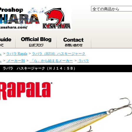
ム
>
ラパラ Rapala
>
ラパラ（HJ14）ハスキージャーク
ム
>
メーカー別
>
「ら」から始まるメーカー
>
ラパラ
ラパラ ハスキージャーク（ＨＪ１４：ＳＢ）