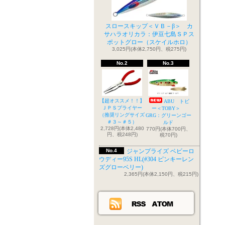
スロースキップ＜ＶＢ－β＞ カ
サハラオリカラ：伊豆七島ＳＰス
ポットグロー（スケイルホロ）
3,025円(本体2,750円、税275円)
No.2
No.3
【超オススメ！！】
ABU トビ
ＪＰＳプライヤー
ー＜TOBY＞
（推奨リングサイズ
GRG：グリーンゴー
＃３～＃５）
ルド
2,728円(本体2,480
770円(本体700円、
円、税248円)
税70円)
No.4
ジャンプライズ ベビーロ
ウディー95S HL(#304 ピンキーレン
ズグローベリー)
2,365円(本体2,150円、税215円)