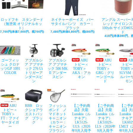
ロッドフキ スタンダード
ネイチャーボーイズ バー
アングル スーパー
（無塗装 オリジナルキッ
サタイルパンツ カラー：
レッド ナイロンス
ト）
ブラック
100yds サイズD#03
7,700円(本体7,000円、税700円)
7,480円(本体6,800円、税680円)
ド
418円(本体380円、税
ゴーフィッ
アブガルシ
アブガルシ
ABU
ABU
A
シュ クロナ
ア アブマチ
ア アブマチ
トビー＜
トビー＜
トビー
ッツGP 1091
ック 276 Ui
ック 506 MK
TOBY＞
TOBY＞
TOB
COLOR
トリガーア
II アンダー
AKA：アカ
GRG：グリ
SLVSM
ンダースピ
スピン
キン
ーンゴール
ルバー
ン
ド
モン
ABU
RBB ロッ
フィッシュ
【ご予約商
【ご予約商
【ご予
トビー＜
クショアウ
ポンド ノ
品】天龍
品】天龍
品】天
TOBY＞
エストバッ
マドネット
Lunakia（ル
Lunakia（ル
Lunaki
FT：ファイ
グ ブラッ
キャニオン
ナキア）
ナキア）
ナキア
ヤータイガ
ク
（カラー：
LK512S-
LK5102S-
LK602
ー
キャニオン
ULS（2026
LLS（2026年
LMLT（2
ブラウン）
年9月入荷予
9月入荷予
年9月入