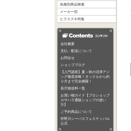
魚種別商品検索
メーカー別
ヒラスズキ特集
会社概要
支払・配送について
お問合せ
ショップブログ
【入門講座】夏～秋の沼津アジ
ング徹底攻略！タックルから釣
り方まで完全網羅！
長尺物送料一覧
お買い物ガイド【プロショップ
カサハラ通販ショップの使い
方】
ご予約商品について
狩野川シーバスフェスティバル
公式