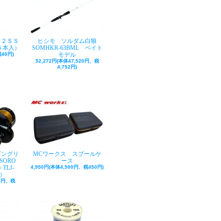
ク２ＳＳ
ヒシモ ソルダム白狼
５本入）
SOMHKR-63BML ベイト
40円)
モデル
52,272円(本体47,520円、税
4,752円)
ギングリ
MCワークス スプールケ
SORO
ース
TLJ-
4,950円(本体4,500円、税450円)
巻）
50円、税