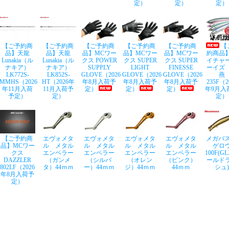
定）
定）
定）
【ご予約商
【ご予約商
【ご予約商
【ご予約商
【ご予約商
【
品】天龍
品】天龍
品】MCワー
品】MCワー
品】MCワー
約商品
Lunakia（ル
Lunakia（ル
クス POWER
クス SUPER
クス SUPER
イチャ
ナキア）
ナキア）
SUPPLY
LIGHT
FINESSE
ーイズ
LK772S-
LK852S-
GLOVE（2026
GLOVE（2026
GLOVE（2026
燕
MMHS（2026
HT（2026年
年8月入荷予
年8月入荷予
年8月入荷予
235F（2
年11月入荷
11月入荷予
定）
定）
定）
年9月入
予定）
定）
定）
【ご予約商
エヴォメタ
エヴォメタ
エヴォメタ
エヴォメタ
メガバス
品】MCワー
ル メタル
ル メタル
ル メタル
ル メタル
ゲロ
クス
エンペラー
エンペラー
エンペラー
エンペラー
100F(G
DAZZLER
（ガンメ
（シルバ
（オレン
（ピンク）
ールド
802LF（2026
タ）44ｍｍ
ー）44ｍｍ
ジ）44ｍｍ
44ｍｍ
シュ)
年8月入荷予
定）