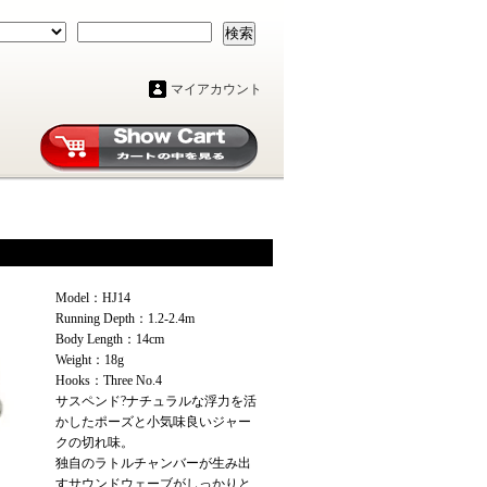
検索
マイアカウント
Model：HJ14
Running Depth：1.2-2.4m
Body Length：14cm
Weight：18g
Hooks：Three No.4
サスペンド?ナチュラルな浮力を活
かしたポーズと小気味良いジャー
クの切れ味。
独自のラトルチャンバーが生み出
すサウンドウェーブがしっかりと