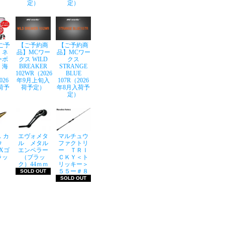
定）
定）
ご予
【ご予約商
【ご予約商
】ネ
品】MCワー
品】MCワー
ーボ
クス WILD
クス
 海
BREAKER
STRANGE
102WR（2026
BLUE
026
年9月上旬入
107R（2026
荷予
荷予定）
年8月入荷予
定）
 カ
エヴォメタ
マルチュウ
ウ
ル メタル
ファクトリ
LXゴ
エンペラー
ー ＴＲＩ
ラッ
（ブラッ
ＣＫＹ＜ト
ク）44ｍｍ
リッキー＞
５５ー＃８
SOLD OUT
SOLD OUT