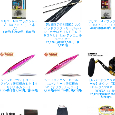
ヤリエ ＭＫフックシャー
ヤリエ ＭＫフッ
【数量限定特別価格】スク
プ No.７２７（３５本
Ｓ No.７２６（１
イッドファクトリージャパ
入）
440円(本体400円、税
ン カナロア（ＳＦＴＳ-７
880円(本体800円、税80円)
９２ＭＬ）-Lino-テクニカル
スライダー
29,150円(本体26,500円、税
2,650円)
シーフロアコントロール
シーフロアコントロール
【レバードラグジ
アビス：伊豆根魚ＳＰ【オ
スパンキー：伊豆根魚
ール】オクマ TE
リジナルカラー】
SP【オリジナルカラー】
LDJ＜テソロLDJ＞
3,300円(本体3,000円、税300円)
4,125円(本体3,750円、税375円)
2000NA（右
57,475円(本体52,2
5,225円)