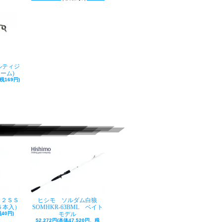
ルティジ
ローム)
税169円)
ク２ＳＳ
ヒシモ ソルダム白狼
５本入）
SOMHKR-63BML ベイト
40円)
モデル
52,272円(本体47,520円、税