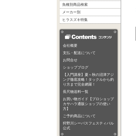
魚種別商品検索
メーカー別
ヒラスズキ特集
会社概要
支払・配送について
お問合せ
ショップブログ
【入門講座】夏～秋の沼津アジ
ング徹底攻略！タックルから釣
り方まで完全網羅！
長尺物送料一覧
お買い物ガイド【プロショップ
カサハラ通販ショップの使い
方】
ご予約商品について
狩野川シーバスフェスティバル
公式