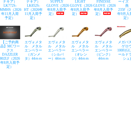
ナキア）
ナキア）
SUPPLY
LIGHT
FINESSE
ーイズ
LK772S-
LK852S-
GLOVE（2026
GLOVE（2026
GLOVE（2026
燕
MMHS（2026
HT（2026年
年8月入荷予
年8月入荷予
年8月入荷予
235F（2
年11月入荷
11月入荷予
定）
定）
定）
年9月入
予定）
定）
定）
【ご予約商
エヴォメタ
エヴォメタ
エヴォメタ
エヴォメタ
メガバス
品】MCワー
ル メタル
ル メタル
ル メタル
ル メタル
ゲロ
クス
エンペラー
エンペラー
エンペラー
エンペラー
100F(G
DAZZLER
（ガンメ
（シルバ
（オレン
（ピンク）
ールド
802LF（2026
タ）44ｍｍ
ー）44ｍｍ
ジ）44ｍｍ
44ｍｍ
シュ)
年8月入荷予
定）