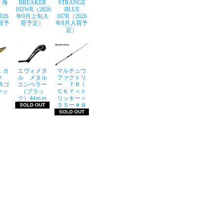
 海
BREAKER
STRANGE
102WR（2026
BLUE
026
年9月上旬入
107R（2026
荷予
荷予定）
年8月入荷予
定）
 カ
エヴォメタ
マルチュウ
ウ
ル メタル
ファクトリ
LXゴ
エンペラー
ー ＴＲＩ
ラッ
（ブラッ
ＣＫＹ＜ト
ク）44ｍｍ
リッキー＞
５５ー＃８
SOLD OUT
SOLD OUT