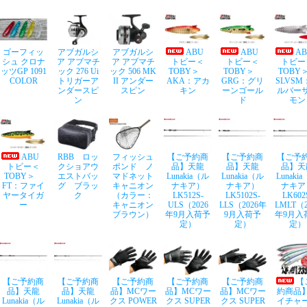
ゴーフィッ
アブガルシ
アブガルシ
ABU
ABU
A
シュ クロナ
ア アブマチ
ア アブマチ
トビー＜
トビー＜
トビー
ッツGP 1091
ック 276 Ui
ック 506 MK
TOBY＞
TOBY＞
TOB
COLOR
トリガーア
II アンダー
AKA：アカ
GRG：グリ
SLVSM
ンダースピ
スピン
キン
ーンゴール
ルバー
ン
ド
モン
ABU
RBB ロッ
フィッシュ
【ご予約商
【ご予約商
【ご予
トビー＜
クショアウ
ポンド ノ
品】天龍
品】天龍
品】天
TOBY＞
エストバッ
マドネット
Lunakia（ル
Lunakia（ル
Lunaki
FT：ファイ
グ ブラッ
キャニオン
ナキア）
ナキア）
ナキア
ヤータイガ
ク
（カラー：
LK512S-
LK5102S-
LK602
ー
キャニオン
ULS（2026
LLS（2026年
LMLT（2
ブラウン）
年9月入荷予
9月入荷予
年9月入
定）
定）
定）
【ご予約商
【ご予約商
【ご予約商
【ご予約商
【ご予約商
【
品】天龍
品】天龍
品】MCワー
品】MCワー
品】MCワー
約商品
Lunakia（ル
Lunakia（ル
クス POWER
クス SUPER
クス SUPER
イチャ