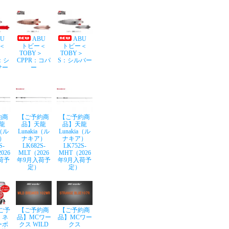
BU
ABU
ABU
＜
トビー＜
トビー＜
Y＞
TOBY＞
TOBY＞
：シ
CPPR：コパ
S：シルバー
サー
ー
約商
【ご予約商
【ご予約商
龍
品】天龍
品】天龍
a（ル
Lunakia（ル
Lunakia（ル
）
ナキア）
ナキア）
S-
LK682S-
LK752S-
026
MLT（2026
MHT（2026
荷予
年9月入荷予
年9月入荷予
定）
定）
ご予
【ご予約商
【ご予約商
】ネ
品】MCワー
品】MCワー
ーボ
クス WILD
クス