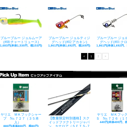
ブルーブルー ジョルムーア
ブルーブルー ジョルティジ
ブルーブルー ジョ
(#08:チャートリュース)
グヘッド(#02:アカキン)
グヘッド(#01:ク
1,683円(本体1,530円、税153円)
1,861円(本体1,692円、税169円)
1,861円(本体1,692円、
<
1
2
>
ヤリエ ＭＫフックシャー
ヤリエ ＭＫフッ
【数量限定特別価格】スク
プ No.７２７（３５本
Ｓ No.７２６（１
イッドファクトリージャパ
入）
440円(本体400円、税
ン カナロア（ＳＦＴＳ-７
880円(本体800円、税80円)