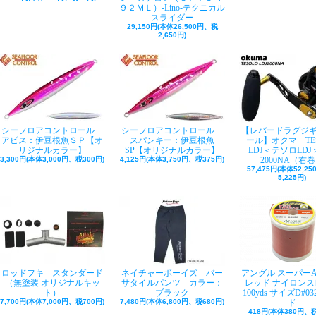
９２ＭＬ）-Lino-テクニカル
スライダー
29,150円(本体26,500円、税
2,650円)
シーフロアコントロール
シーフロアコントロール
【レバードラグジ
アビス：伊豆根魚ＳＰ【オ
スパンキー：伊豆根魚
ール】オクマ TE
リジナルカラー】
SP【オリジナルカラー】
LDJ＜テソロLDJ＞
3,300円(本体3,000円、税300円)
4,125円(本体3,750円、税375円)
2000NA（右
57,475円(本体52,2
5,225円)
ロッドフキ スタンダード
ネイチャーボーイズ バー
アングル スーパー
（無塗装 オリジナルキッ
サタイルパンツ カラー：
レッド ナイロンス
ト）
ブラック
100yds サイズD#03
7,700円(本体7,000円、税700円)
7,480円(本体6,800円、税680円)
ド
418円(本体380円、税