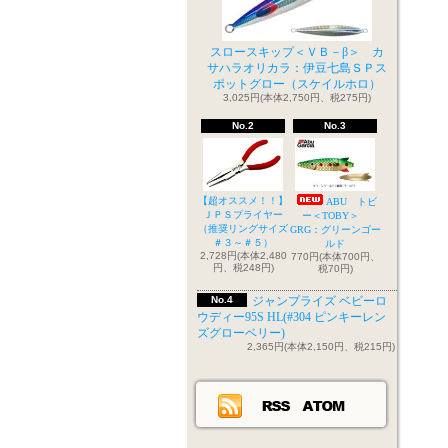
スロースキップ＜ＶＢ－β＞ カ
サハラオリカラ：伊豆七島ＳＰス
ポットグロー（スケイルホロ）
3,025円(本体2,750円、税275円)
No.2
No.3
【超オススメ！！】
ABU トビ
ＪＰＳプライヤー
ー＜TOBY＞
（推奨リングサイズ
GRG：グリーンゴー
＃３～＃５）
ルド
2,728円(本体2,480
770円(本体700円、
円、税248円)
税70円)
No.4
ジャンプライズ ベビーロ
ウディー95S HL(#304 ピンキーレン
ズグローベリー)
2,365円(本体2,150円、税215円)