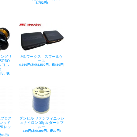
4,752円)
ギングリ
MCワークス スプールケ
SORO
ース
TLJ-
4,950円(本体4,500円、税450円)
巻）
50円、税
Aプロス
ダンビル サテンフィニッシ
レッド
ュナイロン 50yds ダークブ
26 レッ
ルー
330円(本体300円、税30円)
38円)