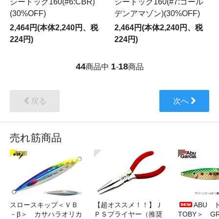
シードッグ160(#6:CBR)
シードッグ160(#7:ゴール
(30%OFF)
デンアマゾン)(30%OFF)
2,464円(本体2,240円、税
2,464円(本体2,240円、税
224円)
224円)
44
1
18
商品中
-
商品
戻る
次へ
売れ筋商品
スロースキップ＜ＶＢ
【超オススメ！！】Ｊ
ABU 
－β＞ カサハラオリカ
ＰＳプライヤー（推奨
TOBY＞ G