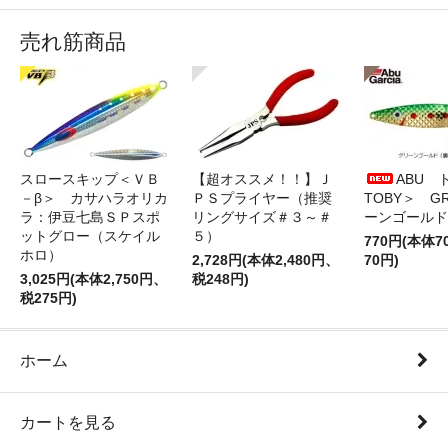
売れ筋商品
スロースキップ＜ＶＢ
【超オススメ！！】Ｊ
ABU 
－β＞ カサハラオリカ
ＰＳプライヤー（推奨
TOBY＞ G
ラ：伊豆七島ＳＰスポ
リングサイズ＃３～＃
ーンゴールド
ットグロー（スケイル
５）
770円(本体
ホロ）
2,728円(本体2,480円、
70円)
3,025円(本体2,750円、
税248円)
税275円)
ホーム
カートを見る