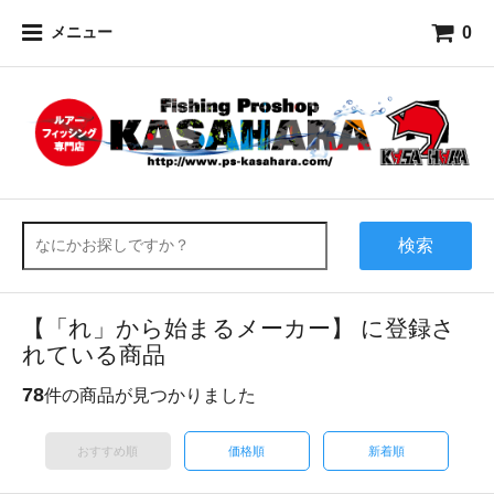
0
メニュー
検索
【「れ」から始まるメーカー】 に登録さ
れている商品
78
件の商品が見つかりました
おすすめ順
価格順
新着順