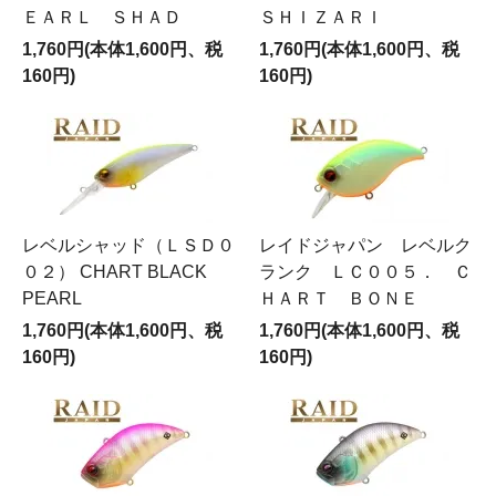
ＥＡＲＬ ＳＨＡＤ
ＳＨＩＺＡＲＩ
1,760円(本体1,600円、税
1,760円(本体1,600円、税
160円)
160円)
レベルシャッド（ＬＳＤ０
レイドジャパン レベルク
０２） CHART BLACK
ランク ＬＣ００５． Ｃ
PEARL
ＨＡＲＴ ＢＯＮＥ
1,760円(本体1,600円、税
1,760円(本体1,600円、税
160円)
160円)