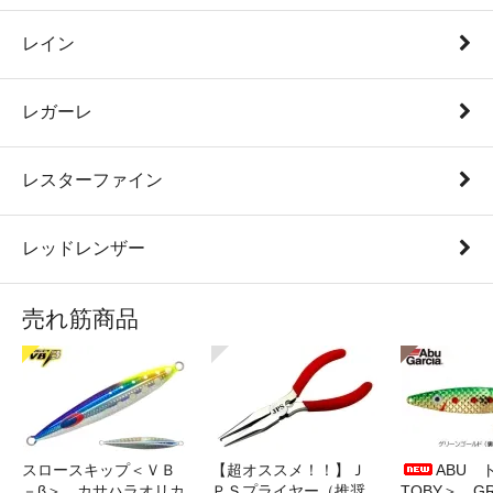
レイン
レガーレ
レスターファイン
レッドレンザー
売れ筋商品
スロースキップ＜ＶＢ
【超オススメ！！】Ｊ
ABU 
－β＞ カサハラオリカ
ＰＳプライヤー（推奨
TOBY＞ G