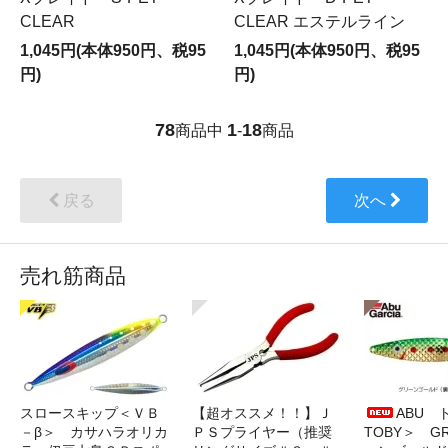
CLEAR
CLEAR エステルライン
1,045円(本体950円、税95
1,045円(本体950円、税95
円)
円)
78
1
18
商品中
-
商品
戻る
次へ
売れ筋商品
スロースキップ＜ＶＢ
【超オススメ！！】Ｊ
ABU 
－β＞ カサハラオリカ
ＰＳプライヤー（推奨
TOBY＞ G