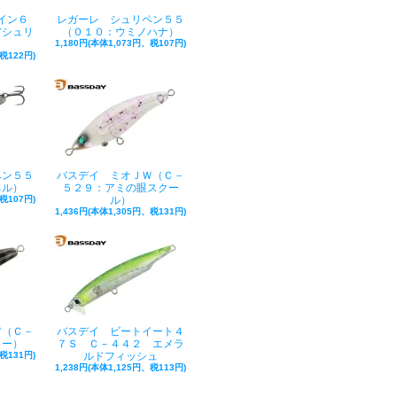
イン６
レガーレ シュリペン５５
アシュリ
（０１０：ウミノハナ）
1,180円(本体1,073円、税107円)
税122円)
ペン５５
バスデイ ミオＪＷ（Ｃ－
ネル）
５２９：アミの眼スクー
税107円)
ル）
1,436円(本体1,305円、税131円)
Ｗ（Ｃ－
バスデイ ビートイート４
ラー）
７Ｓ Ｃ－４４２ エメラ
税131円)
ルドフィッシュ
1,238円(本体1,125円、税113円)