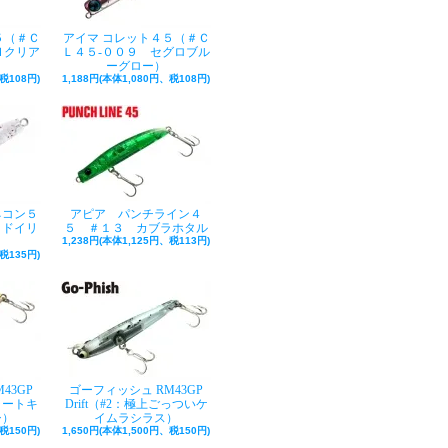
５（＃Ｃ
アイマ コレット４５（＃Ｃ
Ｈクリア
Ｌ４５‐００９ セグロブル
ーグロー）
税108円)
1,188円(本体1,080円、税108円)
ネコン５
アピア パンチライン４
ッドイリ
５ ＃１３ カブラホタル
）
1,238円(本体1,125円、税113円)
税135円)
43GP
ゴーフィッシュ RM43GP
チャートキ
Drift（#2：極上ごっついケ
シ）
イムラシラス）
税150円)
1,650円(本体1,500円、税150円)