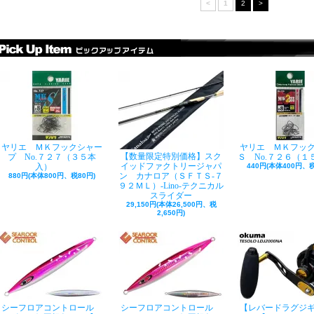
<
1
2
>
ヤリエ ＭＫフックシャー
ヤリエ ＭＫフッ
【数量限定特別価格】スク
プ No.７２７（３５本
Ｓ No.７２６（１
イッドファクトリージャパ
入）
440円(本体400円、税
ン カナロア（ＳＦＴＳ-７
880円(本体800円、税80円)
９２ＭＬ）-Lino-テクニカル
スライダー
29,150円(本体26,500円、税
2,650円)
シーフロアコントロール
シーフロアコントロール
【レバードラグジ