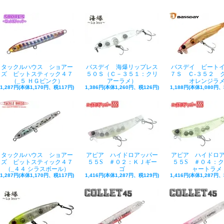
タックルハウス ショアー
バスデイ 海爆リップレス
バスデイ ビート
ズ ピットスティック４７
５０Ｓ（Ｃ－３５１：クリ
７Ｓ Ｃ-３５２ 
（_５ ＨＧピンク）
アーラメ）
オレンジラ
1,287円(本体1,170円、税117円)
1,386円(本体1,260円、税126円)
1,188円(本体1,080円、
タックルハウス ショアー
アピア ハイドロアッパー
アピア ハイドロ
ズ ピットスティック４７
５５S ＃０２：ＫＪギー
５５S ＃０４：
（_４４ シラスボール）
ゴ
ャートラメ
1,287円(本体1,170円、税117円)
1,416円(本体1,287円、税129円)
1,416円(本体1,287円、