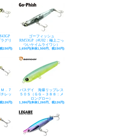
43GP
ゴーフィッシュ
カブラグリ
RM53GP（#U02：極上ごっ
ついケイムライワシ）
税150円)
1,650円(本体1,500円、税150円)
．Ｍ．７
バスデイ 海爆リップレス
バチレッ
５０Ｓ（ＧＧ－３８８：メ
ロングロー）
税126円)
1,386円(本体1,260円、税126円)