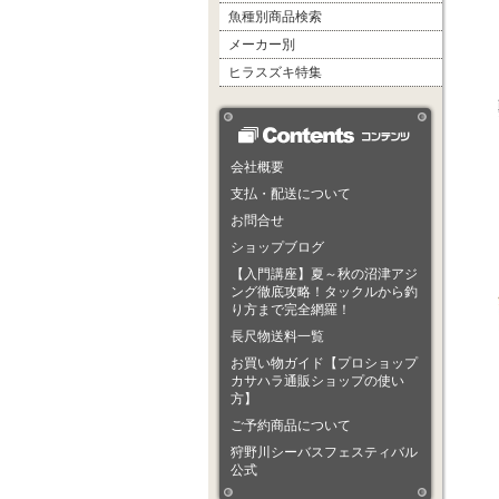
魚種別商品検索
メーカー別
ヒラスズキ特集
会社概要
支払・配送について
お問合せ
ショップブログ
【入門講座】夏～秋の沼津アジ
ング徹底攻略！タックルから釣
り方まで完全網羅！
長尺物送料一覧
お買い物ガイド【プロショップ
カサハラ通販ショップの使い
方】
ご予約商品について
狩野川シーバスフェスティバル
公式