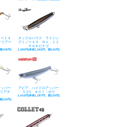
イート４
タックルハウス ライジン
クリアー
グミノー４３ Ｎｏ，１１
メ
ＨＧキビナゴ
税108円)
1,386円(本体1,260円、税126円)
アッパー
アピア ハイドロアッパー
クリアチ
５５S ＃０７：ボラ
1,416円(本体1,287円、税129円)
税129円)