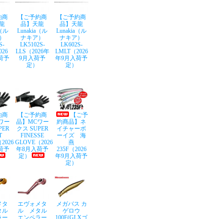
約商
【ご予約商
【ご予約商
龍
品】天龍
品】天龍
a（ル
Lunakia（ル
Lunakia（ル
）
ナキア）
ナキア）
S-
LK5102S-
LK602S-
026
LLS（2026年
LMLT（2026
荷予
9月入荷予
年9月入荷予
定）
定）
約商
【ご予約商
【ご予
ワー
品】MCワー
約商品】ネ
PER
クス SUPER
イチャーボ
T
FINESSE
ーイズ 海
2026
GLOVE（2026
燕
荷予
年8月入荷予
235F（2026
定）
年9月入荷予
定）
メタ
エヴォメタ
メガバス カ
タル
ル メタル
ゲロウ
ラー
エンペラー
100F(GLXゴ