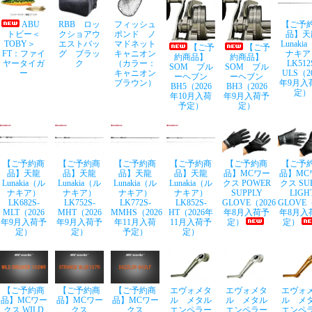
ABU
RBB ロッ
フィッシュ
【ご予
トビー＜
クショアウ
ポンド ノ
品】天
TOBY＞
エストバッ
マドネット
Lunaki
【ご予
【ご予
FT：ファイ
グ ブラッ
キャニオン
ナキア
約商品】
約商品】
ヤータイガ
ク
（カラー：
LK512
SOM ブル
SOM ブル
ー
キャニオン
ULS（2
ーヘブン
ーヘブン
ブラウン）
年9月入
BH5（2026
BH3（2026
定）
年10月入荷
年9月入荷予
予定）
定）
【ご予約商
【ご予約商
【ご予約商
【ご予約商
【ご予約商
【ご予
品】天龍
品】天龍
品】天龍
品】天龍
品】MCワー
品】MC
Lunakia（ル
Lunakia（ル
Lunakia（ル
Lunakia（ル
クス POWER
クス SU
ナキア）
ナキア）
ナキア）
ナキア）
SUPPLY
LIGH
LK682S-
LK752S-
LK772S-
LK852S-
GLOVE（2026
GLOVE（
MLT（2026
MHT（2026
MMHS（2026
HT（2026年
年8月入荷予
年8月入
年9月入荷予
年9月入荷予
年11月入荷
11月入荷予
定）
定）
定）
定）
予定）
定）
【ご予約商
【ご予約商
【ご予約商
エヴォメタ
エヴォメタ
エヴォ
品】MCワー
品】MCワー
品】MCワー
ル メタル
ル メタル
ル メ
クス WILD
クス
クス
エンペラー
エンペラー
エンペ