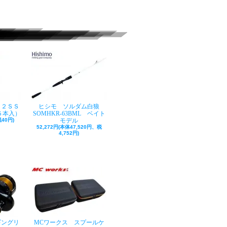
ク２ＳＳ
ヒシモ ソルダム白狼
５本入）
SOMHKR-63BML ベイト
40円)
モデル
52,272円(本体47,520円、税
4,752円)
ギングリ
MCワークス スプールケ