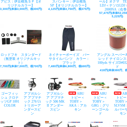
アビス：伊豆根魚ＳＰ【オ
スパンキー：伊豆根魚
ール】オクマ TE
リジナルカラー】
SP【オリジナルカラー】
LDJ＜テソロLDJ＞
3,300円(本体3,000円、税300円)
4,125円(本体3,750円、税375円)
2000NA（右
57,475円(本体52,2
5,225円)
ロッドフキ スタンダード
ネイチャーボーイズ バー
アングル スーパー
（無塗装 オリジナルキッ
サタイルパンツ カラー：
レッド ナイロンス
ト）
ブラック
100yds サイズD#03
7,700円(本体7,000円、税700円)
7,480円(本体6,800円、税680円)
ド
418円(本体380円、税
ゴーフィッ
アブガルシ
アブガルシ
ABU
ABU
A
シュ クロナ
ア アブマチ
ア アブマチ
トビー＜
トビー＜
トビー
ッツGP 1091
ック 276 Ui
ック 506 MK
TOBY＞
TOBY＞
TOB
COLOR
トリガーア
II アンダー
AKA：アカ
GRG：グリ
SLVSM
ンダースピ
スピン
キン
ーンゴール
ルバー
ン
ド
モン