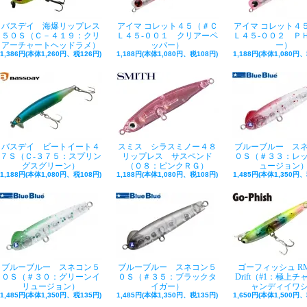
バスデイ 海爆リップレス
アイマ コレット４５（＃Ｃ
アイマ コレット４
５０Ｓ（Ｃ－４１９：クリ
Ｌ４５‐００１ クリアーペ
Ｌ４５‐００２ Ｐ
アーチャートヘッドラメ）
ッパー）
ー）
1,386円(本体1,260円、税126円)
1,188円(本体1,080円、税108円)
1,188円(本体1,080円、
バスデイ ビートイート４
スミス シラスミノー４８
ブルーブルー ス
７Ｓ（Ｃ-３７５：スプリン
リップレス サスペンド
０Ｓ（＃３３：レ
グスグリーン）
（０８：ピンクＲＧ）
ュージョン
1,188円(本体1,080円、税108円)
1,188円(本体1,080円、税108円)
1,485円(本体1,350円、
ブルーブルー スネコン５
ブルーブルー スネコン５
ゴーフィッシュ RM
０Ｓ（＃３０：グリーンイ
０Ｓ（＃３５：ブラックタ
Drift（#1：極上
リュージョン）
イガー）
ャンディイワ
1,485円(本体1,350円、税135円)
1,485円(本体1,350円、税135円)
1,650円(本体1,500円、