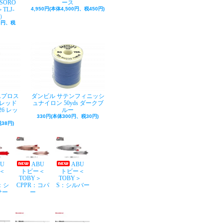
SORO
ース
TLJ-
4,950円(本体4,500円、税450円)
巻）
50円、税
Aプロス
ダンビル サテンフィニッシ
レッド
ュナイロン 50yds ダークブ
26 レッ
ルー
330円(本体300円、税30円)
38円)
BU
ABU
ABU
＜
トビー＜
トビー＜
Y＞
TOBY＞
TOBY＞
：シ
CPPR：コパ
S：シルバー
サー
ー