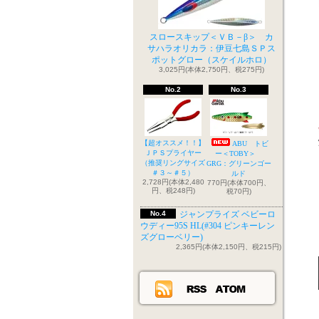
スロースキップ＜ＶＢ－β＞ カ
サハラオリカラ：伊豆七島ＳＰス
ポットグロー（スケイルホロ）
3,025円(本体2,750円、税275円)
No.2
No.3
【超オススメ！！】
ABU トビ
ＪＰＳプライヤー
ー＜TOBY＞
（推奨リングサイズ
GRG：グリーンゴー
＃３～＃５）
ルド
2,728円(本体2,480
770円(本体700円、
円、税248円)
税70円)
No.4
ジャンプライズ ベビーロ
ウディー95S HL(#304 ピンキーレン
ズグローベリー)
2,365円(本体2,150円、税215円)