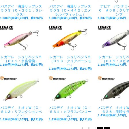
バスデイ 海爆リップレス
バスデイ 海爆リップレス
アピア パンチラ
５０Ｓ（Ｃ－２６１：Ｓシ
５０Ｓ（Ｃ－４４２：エメ
０ ＃０９：クリ
ラス）
ラルドフィッシュ）
ンプ
1,386円(本体1,260円、税126円)
1,386円(本体1,260円、税126円)
1,337円(本体1,215円、
レガーレ シュリペン５５
レガーレ シュリペン５５
レガーレ シュリ
（０１１：氷姿雪魄）
（０１３：クリアパーシモ
（０１５：スピ
1,180円(本体1,073円、税107円)
ー）
1,180円(本体1,073円、
1,180円(本体1,073円、税107円)
バスデイ ミオＪＷ（Ｃ－
バスデイ ミオＪＷ（Ｃ－
バスデイ ミオＪ
５１３：リフレクションベ
５３１：カブラスパンコー
５２８：明暗キ
イト）
ル）
1,436円(本体1,305円、
1,436円(本体1,305円、税131円)
1,436円(本体1,305円、税131円)