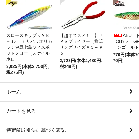
スロースキップ＜ＶＢ
【超オススメ！！】Ｊ
ABU 
－β＞ カサハラオリカ
ＰＳプライヤー（推奨
TOBY＞ G
ラ：伊豆七島ＳＰスポ
リングサイズ＃３～＃
ーンゴールド
ットグロー（スケイル
５）
770円(本体
ホロ）
2,728円(本体2,480円、
70円)
3,025円(本体2,750円、
税248円)
税275円)
ホーム
カートを見る
特定商取引法に基づく表記