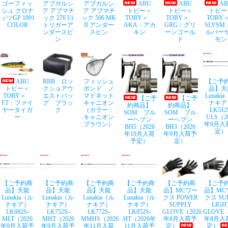
ゴーフィッ
アブガルシ
アブガルシ
ABU
ABU
A
シュ クロナ
ア アブマチ
ア アブマチ
トビー＜
トビー＜
トビー
ッツGP 1091
ック 276 Ui
ック 506 MK
TOBY＞
TOBY＞
TOB
COLOR
トリガーア
II アンダー
AKA：アカ
GRG：グリ
SLVSM
ンダースピ
スピン
キン
ーンゴール
ルバー
ン
ド
モン
ABU
RBB ロッ
フィッシュ
【ご予
トビー＜
クショアウ
ポンド ノ
品】天
TOBY＞
エストバッ
マドネット
Lunaki
【ご予
【ご予
FT：ファイ
グ ブラッ
キャニオン
ナキア
約商品】
約商品】
ヤータイガ
ク
（カラー：
LK512
SOM ブル
SOM ブル
ー
キャニオン
ULS（2
ーヘブン
ーヘブン
ブラウン）
年9月入
BH5（2026
BH3（2026
定）
年10月入荷
年9月入荷予
予定）
定）
【ご予約商
【ご予約商
【ご予約商
【ご予約商
【ご予約商
【ご予
品】天龍
品】天龍
品】天龍
品】天龍
品】MCワー
品】MC
Lunakia（ル
Lunakia（ル
Lunakia（ル
Lunakia（ル
クス POWER
クス SU
ナキア）
ナキア）
ナキア）
ナキア）
SUPPLY
LIGH
LK682S-
LK752S-
LK772S-
LK852S-
GLOVE（2026
GLOVE（
MLT（2026
MHT（2026
MMHS（2026
HT（2026年
年8月入荷予
年8月入
年9月入荷予
年9月入荷予
年11月入荷
11月入荷予
定）
定）