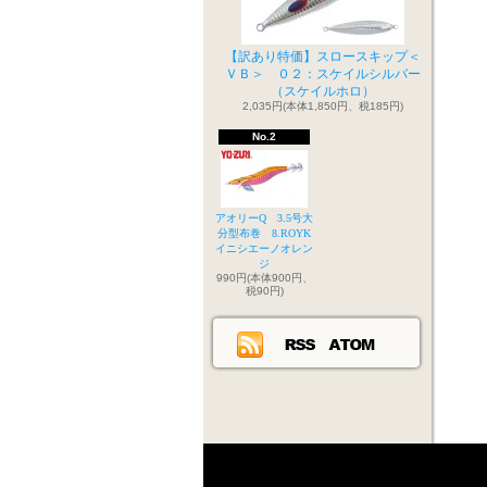
【訳あり特価】スロースキップ＜
ＶＢ＞ ０２：スケイルシルバー
（スケイルホロ）
2,035円(本体1,850円、税185円)
No.2
アオリーQ 3.5号大
分型布巻 8.ROYK
イニシエーノオレン
ジ
990円(本体900円、
税90円)