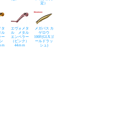
定）
メタ
エヴォメタ
メガバス カ
タル
ル メタル
ゲロウ
ラー
エンペラー
100F(GLXゴ
ン
（ピンク）
ールドラッ
ｍｍ
44ｍｍ
シュ)