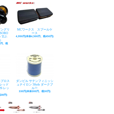
ギングリ
MCワークス スプールケ
SORO
ース
TLJ-
4,950円(本体4,500円、税450円)
巻）
50円、税
Aプロス
ダンビル サテンフィニッシ
レッド
ュナイロン 50yds ダークブ
26 レッ
ルー
330円(本体300円、税30円)
38円)