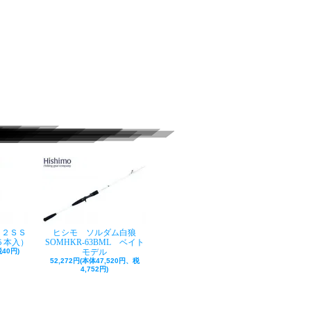
ク２ＳＳ
ヒシモ ソルダム白狼
５本入）
SOMHKR-63BML ベイト
40円)
モデル
52,272円(本体47,520円、税
4,752円)