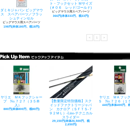
ト・フックセット Ｍサイズ
(＃０６ レッド/ゴールド)
ダミキジャパン ビッグマウ
ビッグマウス用スペアパーツ
ス スペアパーツ／フラッ
366円(本体333円、税33円)
シュティンセル
ビッグマウス用スペアパーツ
198円(本体180円、税18円)
<
1
>
ヤリエ ＭＫフックシャー
ヤリエ ＭＫフッ
【数量限定特別価格】スク
プ No.７２７（３５本
Ｓ No.７２６（１
イッドファクトリージャパ
入）
440円(本体400円、税
ン カナロア（ＳＦＴＳ-７
880円(本体800円、税80円)
９２ＭＬ）-Lino-テクニカル
スライダー
29,150円(本体26,500円、税
2,650円)