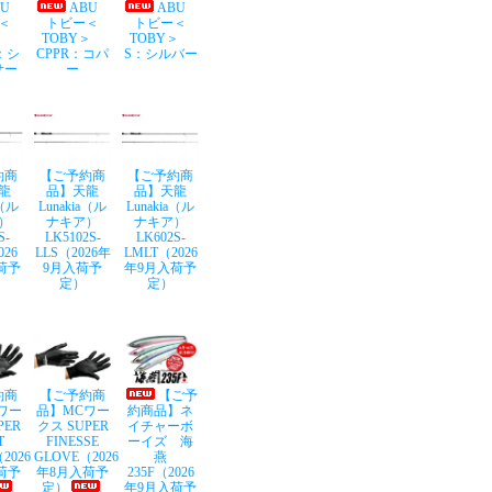
BU
ABU
ABU
＜
トビー＜
トビー＜
Y＞
TOBY＞
TOBY＞
：シ
CPPR：コパ
S：シルバー
サー
ー
約商
【ご予約商
【ご予約商
龍
品】天龍
品】天龍
a（ル
Lunakia（ル
Lunakia（ル
）
ナキア）
ナキア）
S-
LK5102S-
LK602S-
026
LLS（2026年
LMLT（2026
荷予
9月入荷予
年9月入荷予
定）
定）
約商
【ご予約商
【ご予
ワー
品】MCワー
約商品】ネ
PER
クス SUPER
イチャーボ
T
FINESSE
ーイズ 海
2026
GLOVE（2026
燕
荷予
年8月入荷予
235F（2026
定）
年9月入荷予