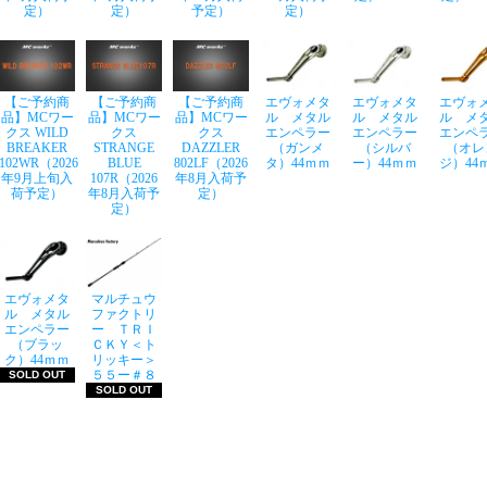
定）
定）
予定）
定）
【ご予約商
【ご予約商
【ご予約商
エヴォメタ
エヴォメタ
エヴォ
品】MCワー
品】MCワー
品】MCワー
ル メタル
ル メタル
ル メ
クス WILD
クス
クス
エンペラー
エンペラー
エンペ
BREAKER
STRANGE
DAZZLER
（ガンメ
（シルバ
（オレ
102WR（2026
BLUE
802LF（2026
タ）44ｍｍ
ー）44ｍｍ
ジ）44
年9月上旬入
107R（2026
年8月入荷予
荷予定）
年8月入荷予
定）
定）
エヴォメタ
マルチュウ
ル メタル
ファクトリ
エンペラー
ー ＴＲＩ
（ブラッ
ＣＫＹ＜ト
ク）44ｍｍ
リッキー＞
５５ー＃８
SOLD OUT
SOLD OUT