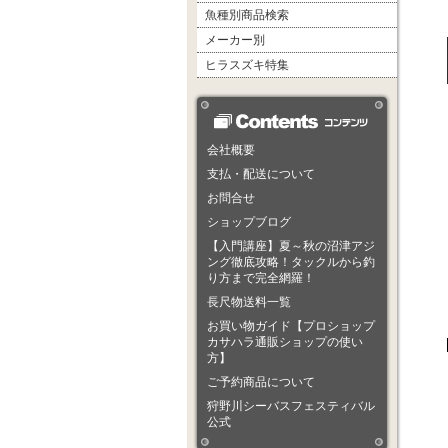
魚種別商品検索
メーカー別
ヒラスズキ特集
会社概要
支払・配送について
お問合せ
ショップブログ
【入門講座】夏～秋の沼津アジ
ング徹底攻略！タックルから釣
り方まで完全網羅！
長尺物送料一覧
お買い物ガイド【プロショップ
カサハラ通販ショップの使い
方】
ご予約商品について
狩野川シーバスフェスティバル
公式