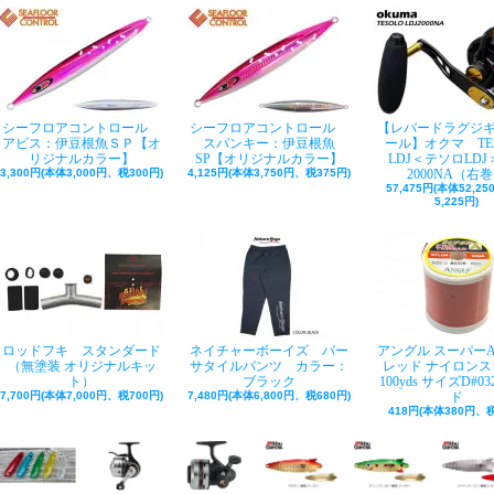
シーフロアコントロール
シーフロアコントロール
【レバードラグジ
アビス：伊豆根魚ＳＰ【オ
スパンキー：伊豆根魚
ール】オクマ TE
リジナルカラー】
SP【オリジナルカラー】
LDJ＜テソロLDJ＞
3,300円(本体3,000円、税300円)
4,125円(本体3,750円、税375円)
2000NA（右
57,475円(本体52,2
5,225円)
ロッドフキ スタンダード
ネイチャーボーイズ バー
アングル スーパー
（無塗装 オリジナルキッ
サタイルパンツ カラー：
レッド ナイロンス
ト）
ブラック
100yds サイズD#03
7,700円(本体7,000円、税700円)
7,480円(本体6,800円、税680円)
ド
418円(本体380円、税