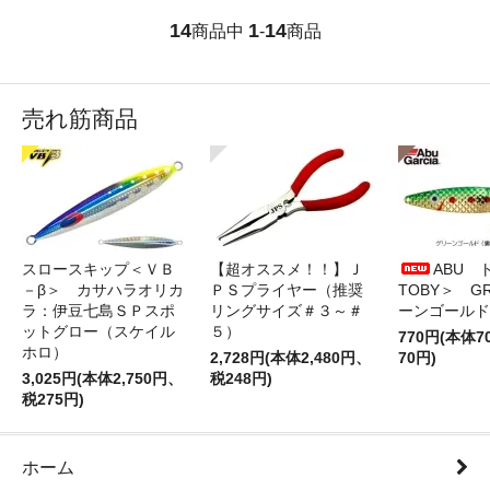
14
1
14
商品中
-
商品
売れ筋商品
スロースキップ＜ＶＢ
【超オススメ！！】Ｊ
ABU 
－β＞ カサハラオリカ
ＰＳプライヤー（推奨
TOBY＞ G
ラ：伊豆七島ＳＰスポ
リングサイズ＃３～＃
ーンゴールド
ットグロー（スケイル
５）
770円(本体
ホロ）
2,728円(本体2,480円、
70円)
3,025円(本体2,750円、
税248円)
税275円)
ホーム