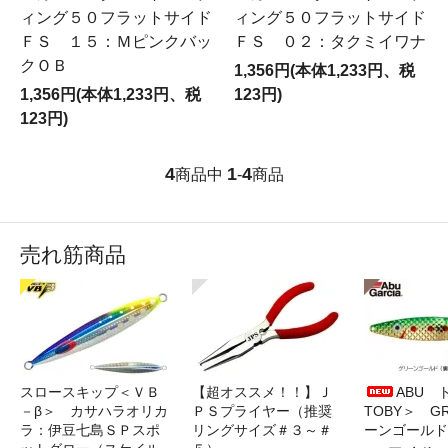
ィング５０フラットサイド
ィング５０フラットサイド
ＦＳ １５：Ｍピンクバッ
ＦＳ ０２：タクミイワナ
クＯＢ
1,356円(本体1,233円、税
1,356円(本体1,233円、税
123円)
123円)
4
1
4
商品中
-
商品
売れ筋商品
スロースキップ＜ＶＢ
【超オススメ！！】Ｊ
ABU 
－β＞ カサハラオリカ
ＰＳプライヤー（推奨
TOBY＞ G
ラ：伊豆七島ＳＰスポ
リングサイズ＃３～＃
ーンゴールド