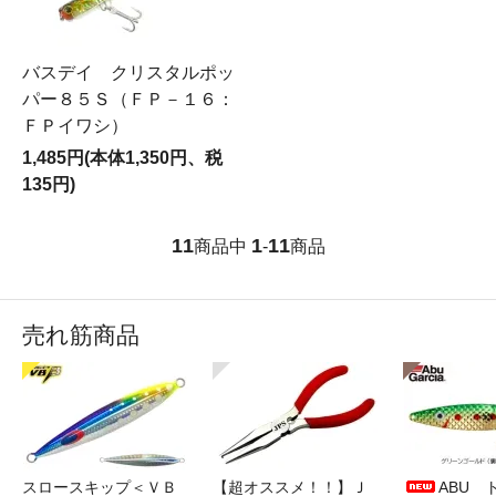
バスデイ クリスタルポッ
パー８５Ｓ（ＦＰ－１６：
ＦＰイワシ）
1,485円(本体1,350円、税
135円)
11
1
11
商品中
-
商品
売れ筋商品
スロースキップ＜ＶＢ
【超オススメ！！】Ｊ
ABU 