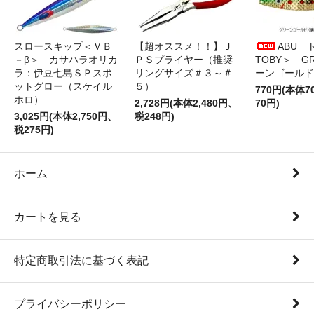
スロースキップ＜ＶＢ
【超オススメ！！】Ｊ
ABU 
－β＞ カサハラオリカ
ＰＳプライヤー（推奨
TOBY＞ G
ラ：伊豆七島ＳＰスポ
リングサイズ＃３～＃
ーンゴールド
ットグロー（スケイル
５）
770円(本体
ホロ）
2,728円(本体2,480円、
70円)
3,025円(本体2,750円、
税248円)
税275円)
ホーム
カートを見る
特定商取引法に基づく表記
プライバシーポリシー