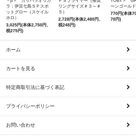
－β＞ カサハラオリカ
ＰＳプライヤー（推奨
TOBY＞ G
ラ：伊豆七島ＳＰスポ
リングサイズ＃３～＃
ーンゴールド
ットグロー（スケイル
５）
770円(本体
ホロ）
2,728円(本体2,480円、
70円)
3,025円(本体2,750円、
税248円)
税275円)
ホーム
カートを見る
特定商取引法に基づく表記
プライバシーポリシー
お問い合わせ