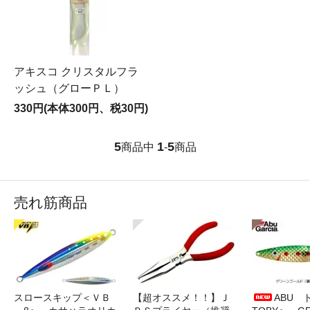
アキスコ クリスタルフラ
ッシュ（グローＰＬ）
330円(本体300円、税30円)
5
1
5
商品中
-
商品
売れ筋商品
スロースキップ＜ＶＢ
【超オススメ！！】Ｊ
ABU 