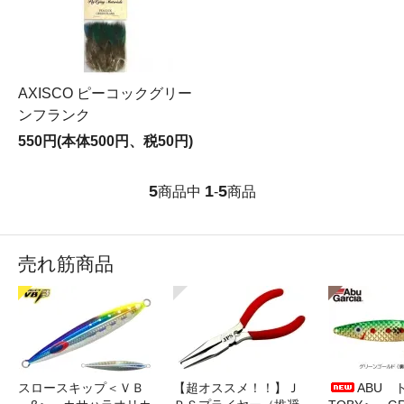
AXISCO ピーコックグリー
ンフランク
550円(本体500円、税50円)
5
1
5
商品中
-
商品
売れ筋商品
スロースキップ＜ＶＢ
【超オススメ！！】Ｊ
ABU 