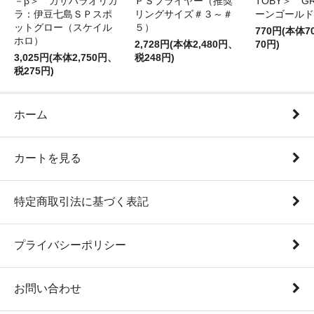
－β＞ カサハラオリカ
ＰＳプライヤー（推奨
TOBY＞ G
ラ：伊豆七島ＳＰスポ
リングサイズ＃３～＃
ーンゴールド
ットグロー（スケイル
５）
770円(本体
ホロ）
2,728円(本体2,480円、
70円)
3,025円(本体2,750円、
税248円)
税275円)
ホーム
カートを見る
特定商取引法に基づく表記
プライバシーポリシー
お問い合わせ