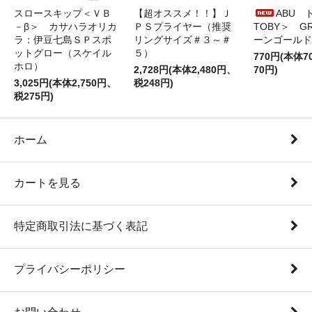
スロースキップ＜ＶＢ
【超オススメ！！】Ｊ
ABU 
－β＞ カサハラオリカ
ＰＳプライヤー（推奨
TOBY＞ G
ラ：伊豆七島ＳＰスポ
リングサイズ＃３～＃
ーンゴールド
ットグロー（スケイル
５）
770円(本体
ホロ）
2,728円(本体2,480円、
70円)
3,025円(本体2,750円、
税248円)
税275円)
ホーム
カートを見る
特定商取引法に基づく表記
プライバシーポリシー