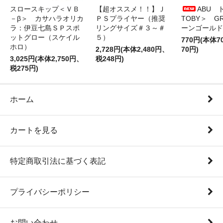
スロースキップ＜ＶＢ
【超オススメ！！】Ｊ
ABU 
－β＞ カサハラオリカ
ＰＳプライヤー（推奨
TOBY＞ G
ラ：伊豆七島ＳＰスポ
リングサイズ＃３～＃
ーンゴールド
ットグロー（スケイル
５）
770円(本体
ホロ）
2,728円(本体2,480円、
70円)
3,025円(本体2,750円、
税248円)
税275円)
ホーム
カートを見る
特定商取引法に基づく表記
プライバシーポリシー
お問い合わせ