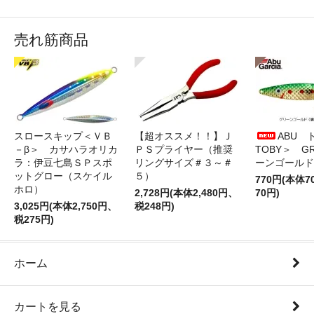
売れ筋商品
スロースキップ＜ＶＢ
【超オススメ！！】Ｊ
ABU 
－β＞ カサハラオリカ
ＰＳプライヤー（推奨
TOBY＞ G
ラ：伊豆七島ＳＰスポ
リングサイズ＃３～＃
ーンゴールド
ットグロー（スケイル
５）
770円(本体
ホロ）
2,728円(本体2,480円、
70円)
3,025円(本体2,750円、
税248円)
税275円)
ホーム
カートを見る