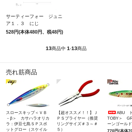
サーティーフォー ジュニ
ア１．３ にじ
528円(本体480円、税48円)
13
1
13
商品中
-
商品
売れ筋商品
スロースキップ＜ＶＢ
【超オススメ！！】Ｊ
ABU 
－β＞ カサハラオリカ
ＰＳプライヤー（推奨
TOBY＞ G
ラ：伊豆七島ＳＰスポ
リングサイズ＃３～＃
ーンゴールド
ットグロー（スケイル
５）
770円(本体