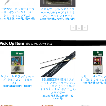
イマカツ キッカーイータ
イマカツ ジレンマ６０ス
ーⅢ ポンパーＳＰ（＃１
ーパースティープ（＃４５
９４ イマカツアユ）
マットホットタイガー）
1,782円(本体1,620円、税162円)
1,870円(本体1,700円、税170円)
<
1
>
ヤリエ ＭＫフックシャー
ヤリエ ＭＫフッ
【数量限定特別価格】スク
プ No.７２７（３５本
Ｓ No.７２６（１
イッドファクトリージャパ
入）
440円(本体400円、税
ン カナロア（ＳＦＴＳ-７
880円(本体800円、税80円)
９２ＭＬ）-Lino-テクニカル
スライダー
29,150円(本体26,500円、税
2,650円)