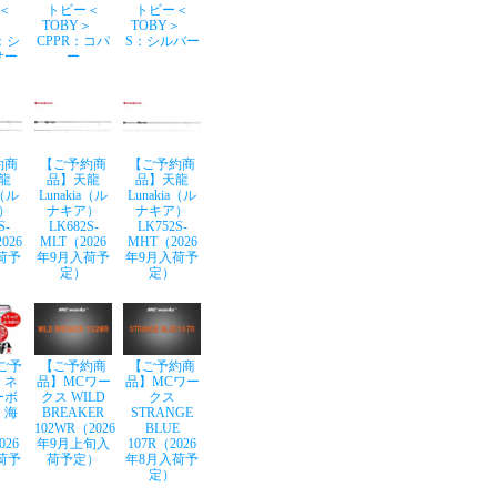
＜
トビー＜
トビー＜
Y＞
TOBY＞
TOBY＞
：シ
CPPR：コパ
S：シルバー
サー
ー
約商
【ご予約商
【ご予約商
龍
品】天龍
品】天龍
a（ル
Lunakia（ル
Lunakia（ル
）
ナキア）
ナキア）
S-
LK682S-
LK752S-
026
MLT（2026
MHT（2026
荷予
年9月入荷予
年9月入荷予
定）
定）
ご予
【ご予約商
【ご予約商
】ネ
品】MCワー
品】MCワー
ーボ
クス WILD
クス
 海
BREAKER
STRANGE
102WR（2026
BLUE
026
年9月上旬入
107R（2026
荷予
荷予定）
年8月入荷予
定）