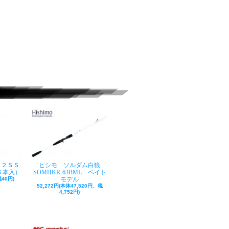
ク２ＳＳ
ヒシモ ソルダム白狼
５本入）
SOMHKR-63BML ベイト
40円)
モデル
52,272円(本体47,520円、税
4,752円)