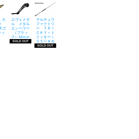
 カ
エヴォメタ
マルチュウ
ウ
ル メタル
ファクトリ
LXゴ
エンペラー
ー ＴＲＩ
ラッ
（ブラッ
ＣＫＹ＜ト
ク）44ｍｍ
リッキー＞
５５ー＃８
SOLD OUT
SOLD OUT