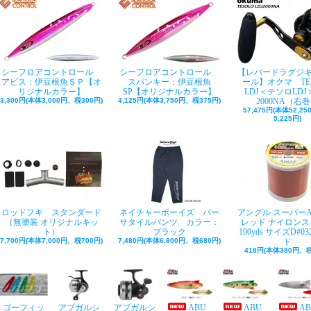
シーフロアコントロール
シーフロアコントロール
【レバードラグジ
アビス：伊豆根魚ＳＰ【オ
スパンキー：伊豆根魚
ール】オクマ TE
リジナルカラー】
SP【オリジナルカラー】
LDJ＜テソロLDJ＞
3,300円(本体3,000円、税300円)
4,125円(本体3,750円、税375円)
2000NA（右
57,475円(本体52,2
5,225円)
ロッドフキ スタンダード
ネイチャーボーイズ バー
アングル スーパー
（無塗装 オリジナルキッ
サタイルパンツ カラー：
レッド ナイロンス
ト）
ブラック
100yds サイズD#03
7,700円(本体7,000円、税700円)
7,480円(本体6,800円、税680円)
ド
418円(本体380円、税
ゴーフィッ
アブガルシ
アブガルシ
ABU
ABU
A