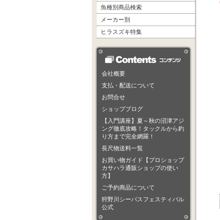
魚種別商品検索
メーカー別
ヒラスズキ特集
会社概要
支払・配送について
お問合せ
ショップブログ
【入門講座】夏～秋の沼津アジ
ング徹底攻略！タックルから釣
り方まで完全網羅！
長尺物送料一覧
お買い物ガイド【プロショップ
カサハラ通販ショップの使い
方】
ご予約商品について
狩野川シーバスフェスティバル
公式