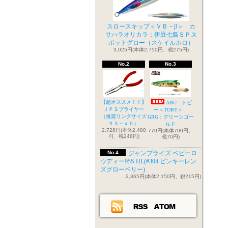
スロースキップ＜ＶＢ－β＞ カ
サハラオリカラ：伊豆七島ＳＰス
ポットグロー（スケイルホロ）
3,025円(本体2,750円、税275円)
No.2
No.3
【超オススメ！！】
ABU トビ
ＪＰＳプライヤー
ー＜TOBY＞
（推奨リングサイズ
GRG：グリーンゴー
＃３～＃５）
ルド
2,728円(本体2,480
770円(本体700円、
円、税248円)
税70円)
No.4
ジャンプライズ ベビーロ
ウディー95S HL(#304 ピンキーレン
ズグローベリー)
2,365円(本体2,150円、税215円)