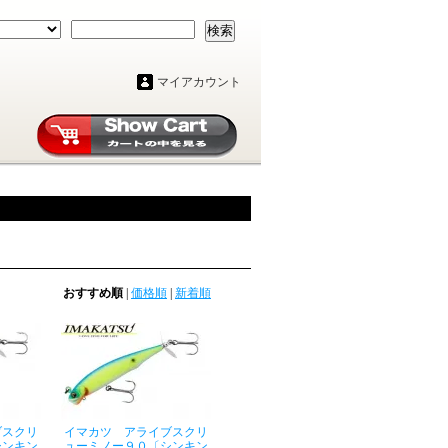
検索
マイアカウント
おすすめ順
|
価格順
|
新着順
ブスクリ
イマカツ アライブスクリ
シンキン
ューミノー９０〔シンキン