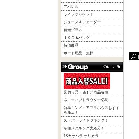
アパレル
ライフジャケット
シューズ＆ウェーダー
偏光グラス
ＢＯＸ＆バッグ
特価商品
ボート用品・魚探
見切り品・値下げ商品各種
ネイティブトラウター必見！
新島キンメ・アブラボウズおすす
め商品！
スーパーライトジギング！
各種メタルジグ大処分！
PSカサハラ オリカラ