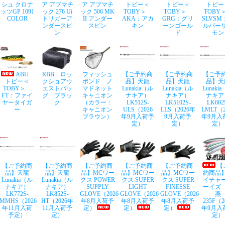
シュ クロナ
ア アブマチ
ア アブマチ
トビー＜
トビー＜
トビー
ッツGP 1091
ック 276 Ui
ック 506 MK
TOBY＞
TOBY＞
TOB
COLOR
トリガーア
II アンダー
AKA：アカ
GRG：グリ
SLVSM
ンダースピ
スピン
キン
ーンゴール
ルバー
ン
ド
モン
ABU
RBB ロッ
フィッシュ
【ご予約商
【ご予約商
【ご予
トビー＜
クショアウ
ポンド ノ
品】天龍
品】天龍
品】天
TOBY＞
エストバッ
マドネット
Lunakia（ル
Lunakia（ル
Lunaki
FT：ファイ
グ ブラッ
キャニオン
ナキア）
ナキア）
ナキア
ヤータイガ
ク
（カラー：
LK512S-
LK5102S-
LK602
ー
キャニオン
ULS（2026
LLS（2026年
LMLT（2
ブラウン）
年9月入荷予
9月入荷予
年9月入
定）
定）
定）
【ご予約商
【ご予約商
【ご予約商
【ご予約商
【ご予約商
【
品】天龍
品】天龍
品】MCワー
品】MCワー
品】MCワー
約商品
Lunakia（ル
Lunakia（ル
クス POWER
クス SUPER
クス SUPER
イチャ
ナキア）
ナキア）
SUPPLY
LIGHT
FINESSE
ーイズ
LK772S-
LK852S-
GLOVE（2026
GLOVE（2026
GLOVE（2026
燕
MMHS（2026
HT（2026年
年8月入荷予
年8月入荷予
年8月入荷予
235F（2
年11月入荷
11月入荷予
定）
定）
定）
年9月入
予定）
定）
定）