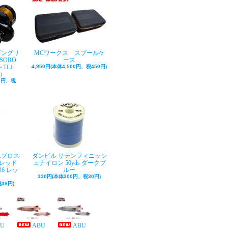
ギングリ
MCワークス スプールケ
SORO
ース
TLJ-
4,950円(本体4,500円、税450円)
巻）
50円、税
Aプロス
ダンビル サテンフィニッシ
レッド
ュナイロン 50yds ダークブ
26 レッ
ルー
330円(本体300円、税30円)
38円)
BU
ABU
ABU