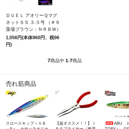
ＤＵＥＬ アオリーＱマグ
ネットＳＳ ３.５号 （＃９
藻場ブラウン：ＮＲＢＷ）
1,056円(本体960円、税96
円)
7
1
7
商品中
-
商品
売れ筋商品
スロースキップ＜ＶＢ
【超オススメ！！】Ｊ
ABU 
－β＞ カサハラオリカ
ＰＳプライヤー（推奨
TOBY＞ G