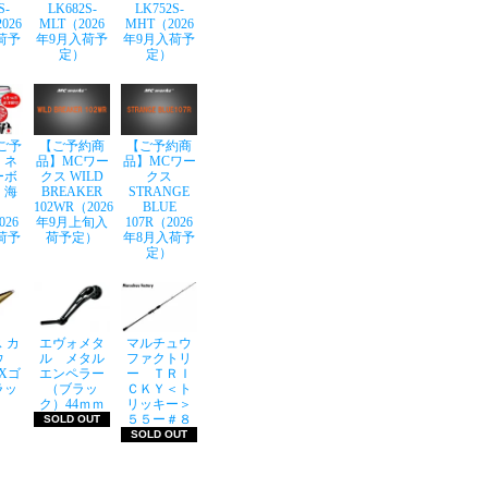
S-
LK682S-
LK752S-
026
MLT（2026
MHT（2026
荷予
年9月入荷予
年9月入荷予
定）
定）
ご予
【ご予約商
【ご予約商
】ネ
品】MCワー
品】MCワー
ーボ
クス WILD
クス
 海
BREAKER
STRANGE
102WR（2026
BLUE
026
年9月上旬入
107R（2026
荷予
荷予定）
年8月入荷予
定）
 カ
エヴォメタ
マルチュウ
ウ
ル メタル
ファクトリ
LXゴ
エンペラー
ー ＴＲＩ
ラッ
（ブラッ
ＣＫＹ＜ト
ク）44ｍｍ
リッキー＞
５５ー＃８
SOLD OUT
SOLD OUT