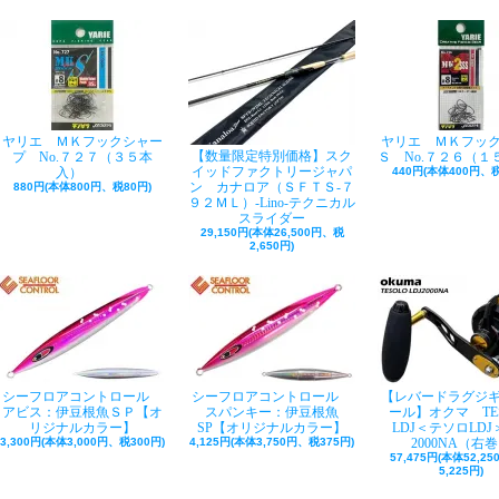
ヤリエ ＭＫフックシャー
ヤリエ ＭＫフッ
【数量限定特別価格】スク
プ No.７２７（３５本
Ｓ No.７２６（１
イッドファクトリージャパ
入）
440円(本体400円、税
ン カナロア（ＳＦＴＳ-７
880円(本体800円、税80円)
９２ＭＬ）-Lino-テクニカル
スライダー
29,150円(本体26,500円、税
2,650円)
シーフロアコントロール
シーフロアコントロール
【レバードラグジ
アビス：伊豆根魚ＳＰ【オ
スパンキー：伊豆根魚
ール】オクマ TE
リジナルカラー】
SP【オリジナルカラー】
LDJ＜テソロLDJ＞
3,300円(本体3,000円、税300円)
4,125円(本体3,750円、税375円)
2000NA（右
57,475円(本体52,2
5,225円)