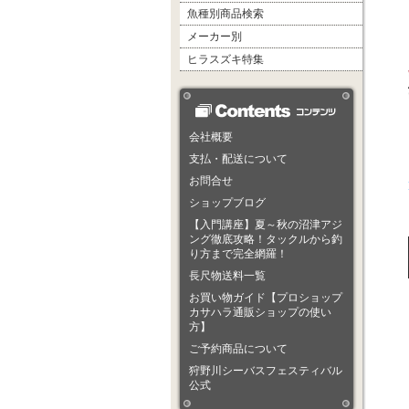
魚種別商品検索
メーカー別
ヒラスズキ特集
会社概要
支払・配送について
お問合せ
ショップブログ
【入門講座】夏～秋の沼津アジ
ング徹底攻略！タックルから釣
り方まで完全網羅！
長尺物送料一覧
お買い物ガイド【プロショップ
カサハラ通販ショップの使い
方】
ご予約商品について
狩野川シーバスフェスティバル
公式