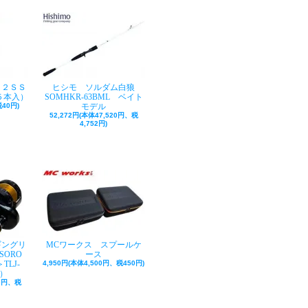
ク２ＳＳ
ヒシモ ソルダム白狼
５本入）
SOMHKR-63BML ベイト
40円)
モデル
52,272円(本体47,520円、税
4,752円)
ギングリ
MCワークス スプールケ
SORO
ース
TLJ-
4,950円(本体4,500円、税450円)
巻）
50円、税