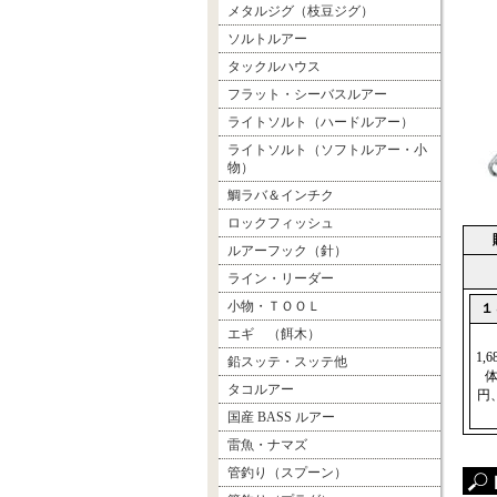
メタルジグ（枝豆ジグ）
ソルトルアー
タックルハウス
フラット・シーバスルアー
ライトソルト（ハードルアー）
ライトソルト（ソフトルアー・小
物）
鯛ラバ＆インチク
ロックフィッシュ
ルアーフック（針）
ライン・リーダー
小物・ＴＯＯＬ
１
エギ （餌木）
1,
鉛スッテ・スッテ他
体
タコルアー
円、
国産 BASS ルアー
雷魚・ナマズ
管釣り（スプーン）