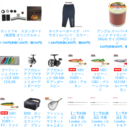
ロッドフキ スタンダード
ネイチャーボーイズ バー
アングル スーパー
（無塗装 オリジナルキッ
サタイルパンツ カラー：
レッド ナイロンス
ト）
ブラック
100yds サイズD#03
7,700円(本体7,000円、税700円)
7,480円(本体6,800円、税680円)
ド
418円(本体380円、税
ゴーフィッ
アブガルシ
アブガルシ
ABU
ABU
A
シュ クロナ
ア アブマチ
ア アブマチ
トビー＜
トビー＜
トビー
ッツGP 1091
ック 276 Ui
ック 506 MK
TOBY＞
TOBY＞
TOB
COLOR
トリガーア
II アンダー
AKA：アカ
GRG：グリ
SLVSM
ンダースピ
スピン
キン
ーンゴール
ルバー
ン
ド
モン
ABU
RBB ロッ
フィッシュ
【ご予約商
【ご予約商
【ご予
トビー＜
クショアウ
ポンド ノ
品】天龍
品】天龍
品】天
TOBY＞
エストバッ
マドネット
Lunakia（ル
Lunakia（ル
Lunaki
FT：ファイ
グ ブラッ
キャニオン
ナキア）
ナキア）
ナキア