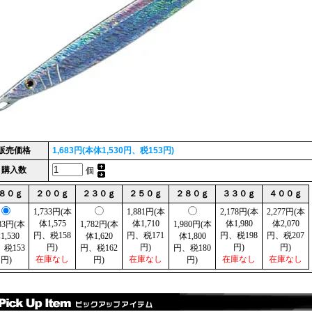
販売価格
1,683円(本体1,530円、税153円)
購入数
個
８０ｇ
２００ｇ
２３０ｇ
２５０ｇ
２８０ｇ
３３０ｇ
４００ｇ
1,733円(本
1,881円(本
2,178円(本
2,277円(本
体1,575
体1,710
体1,980
体2,070
683円(本
1,782円(本
1,980円(本
円、税158
円、税171
円、税198
円、税207
1,530
体1,620
体1,800
円)
円)
円)
円)
税153
円、税162
円、税180
在庫なし
在庫なし
在庫なし
在庫なし
円)
円)
円)