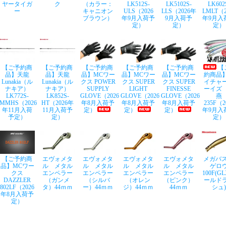
ヤータイガ
ク
（カラー：
LK512S-
LK5102S-
LK602
ー
キャニオン
ULS（2026
LLS（2026年
LMLT（2
ブラウン）
年9月入荷予
9月入荷予
年9月入
定）
定）
定）
【ご予約商
【ご予約商
【ご予約商
【ご予約商
【ご予約商
【
品】天龍
品】天龍
品】MCワー
品】MCワー
品】MCワー
約商品
Lunakia（ル
Lunakia（ル
クス POWER
クス SUPER
クス SUPER
イチャ
ナキア）
ナキア）
SUPPLY
LIGHT
FINESSE
ーイズ
LK772S-
LK852S-
GLOVE（2026
GLOVE（2026
GLOVE（2026
燕
MMHS（2026
HT（2026年
年8月入荷予
年8月入荷予
年8月入荷予
235F（2
年11月入荷
11月入荷予
定）
定）
定）
年9月入
予定）
定）
定）
【ご予約商
エヴォメタ
エヴォメタ
エヴォメタ
エヴォメタ
メガバス
品】MCワー
ル メタル
ル メタル
ル メタル
ル メタル
ゲロ
クス
エンペラー
エンペラー
エンペラー
エンペラー
100F(G
DAZZLER
（ガンメ
（シルバ
（オレン
（ピンク）
ールド
802LF（2026
タ）44ｍｍ
ー）44ｍｍ
ジ）44ｍｍ
44ｍｍ
シュ)
年8月入荷予
定）