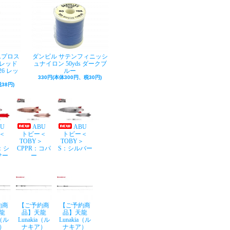
Aプロス
ダンビル サテンフィニッシ
レッド
ュナイロン 50yds ダークブ
26 レッ
ルー
330円(本体300円、税30円)
38円)
BU
ABU
ABU
＜
トビー＜
トビー＜
Y＞
TOBY＞
TOBY＞
：シ
CPPR：コパ
S：シルバー
サー
ー
約商
【ご予約商
【ご予約商
龍
品】天龍
品】天龍
a（ル
Lunakia（ル
Lunakia（ル
）
ナキア）
ナキア）