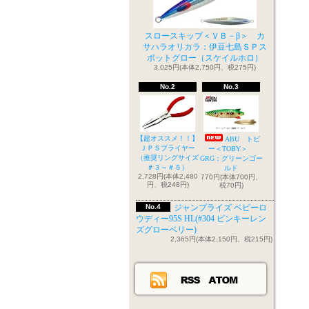
スロースキップ＜ＶＢ－β＞ カ
サハラオリカラ：伊豆七島ＳＰス
ポットグロー（スケイルホロ）
3,025円(本体2,750円、税275円)
No.2
No.3
【超オススメ！！】
ABU トビ
ＪＰＳプライヤー
ー＜TOBY＞
（推奨リングサイズ
GRG：グリーンゴー
＃３～＃５）
ルド
2,728円(本体2,480
770円(本体700円、
円、税248円)
税70円)
No.4
ジャンプライズ ベビーロ
ウディー95S HL(#304 ピンキーレン
ズグローベリー)
2,365円(本体2,150円、税215円)