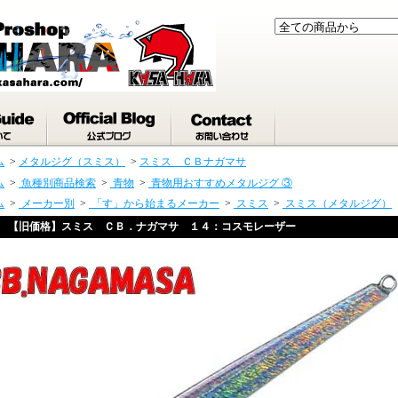
ム
>
メタルジグ（スミス）
>
スミス ＣＢナガマサ
ム
>
魚種別商品検索
>
青物
>
青物用おすすめメタルジグ ③
ム
>
メーカー別
>
「す」から始まるメーカー
>
スミス
>
スミス（メタルジグ）
【旧価格】スミス ＣＢ．ナガマサ １４：コスモレーザー