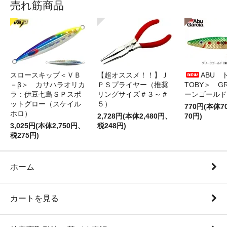
売れ筋商品
スロースキップ＜ＶＢ
【超オススメ！！】Ｊ
ABU 
－β＞ カサハラオリカ
ＰＳプライヤー（推奨
TOBY＞ G
ラ：伊豆七島ＳＰスポ
リングサイズ＃３～＃
ーンゴールド
ットグロー（スケイル
５）
770円(本体
ホロ）
2,728円(本体2,480円、
70円)
3,025円(本体2,750円、
税248円)
税275円)
ホーム
カートを見る