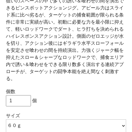
狙いのスペースの中で多くの誘い＆喰わせの間を演出で
きるピンスポットアクションジグ。アピール力はスライ
ド系に比べ劣るが、ターゲットの捕食範囲が限られる条
件に非常に実績が高い。初動に必要な力を最小限に抑え
て、軽いロッドワークでダート、ヒラ打ちを決められる
ハイレスポンスアクション設計。側面のゼロエッジが水
を切り、アクション後にはギラギラ水平スローフォール
を安定させ喰わせの間を持続演出。力強くジャーク幅を
抑えたスロー＆シャープなロッドワークで、捕食エリア
内で誘い＆喰わせをできる限り数多く演出する連続アプ
ローチが、ターゲットの闘争本能を絶え間なく刺激す
る。
個数
個
サイズ