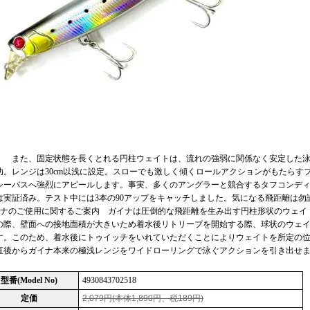
。 また、固定状態を長くとれる円柱ウェイトは、流れの強弱に関係なく安定した
功。レンジは30cm以浅に設定。スローでも激しく傾くロールアクションがもたらす
シーバスへ強烈にアピールします。事実、多くのアングラーと競合するタフコンディ
は実証済み。テスト中には3本の90アップをキャッチしました。気になる飛距
イナのご使用に関するご案内 ガイナは圧倒的な飛距離を生み出す円柱形状のウェイ
の際、壁面への接地面積が大きいため着水後リトリーブを開始する際、球状のウェ
す。このため、着水後にトゥイッチをいれていただくことによりウェイトを所定の
直後からガイナ本来の極浅レンジをワイドローリングで泳ぐアクションを引
型番(Model No)
4930843702518
定価
2,079円(本体1,890円、税189円)