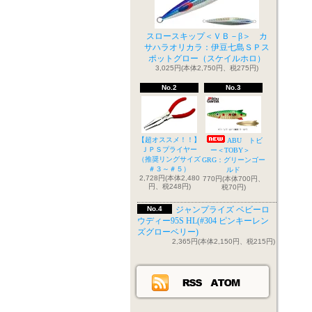
スロースキップ＜ＶＢ－β＞ カ
サハラオリカラ：伊豆七島ＳＰス
ポットグロー（スケイルホロ）
3,025円(本体2,750円、税275円)
No.2
No.3
【超オススメ！！】
ABU トビ
ＪＰＳプライヤー
ー＜TOBY＞
（推奨リングサイズ
GRG：グリーンゴー
＃３～＃５）
ルド
2,728円(本体2,480
770円(本体700円、
円、税248円)
税70円)
No.4
ジャンプライズ ベビーロ
ウディー95S HL(#304 ピンキーレン
ズグローベリー)
2,365円(本体2,150円、税215円)