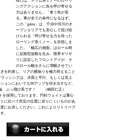
除けば、スリム系ミノーのローリ
ングアクションに魚を呼び寄せる
力はありません。「食う魚が居
る」事が全ての条件になるはず。
この「gaina」は、干潟や河川のオ
ープンエリアでも安心して投げ続
けられる「呼び寄せる力を持った
ローリング系ミノー」を目指しま
した。「幅広の側面」はロール時
に拡散型波動を生み、限界ギリギ
リに設定したフロントアイが、そ
のロール幅をさらに増幅させてい
泳ぎを約束し、リアの横振りを極力抑えること
フラッシングは、水面と平行、もしくは見上
ションにおいても90アップを叩き出すなど、
離は勿論、ぶっ飛び系です！ （嶋田仁正）
トを採用しております。円柱ウェイトは重心
イトに比べて所定の位置に戻りにくいものがあ
位置にお戻しください。これによりリトリーブ
き出せます。