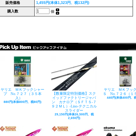
販売価格
1,455円(本体1,323円、税132円)
購入数
個
ヤリエ ＭＫフックシャー
ヤリエ ＭＫフッ
【数量限定特別価格】スク
プ No.７２７（３５本
Ｓ No.７２６（１
イッドファクトリージャパ
入）
440円(本体400円、税
ン カナロア（ＳＦＴＳ-７
880円(本体800円、税80円)
９２ＭＬ）-Lino-テクニカル
スライダー
29,150円(本体26,500円、税
2,650円)