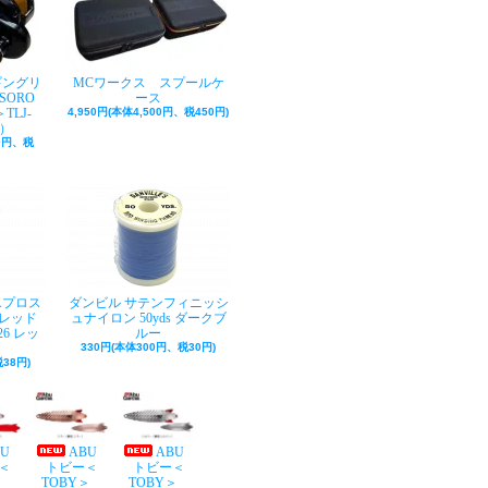
ギングリ
MCワークス スプールケ
SORO
ース
TLJ-
4,950円(本体4,500円、税450円)
巻）
50円、税
Aプロス
ダンビル サテンフィニッシ
レッド
ュナイロン 50yds ダークブ
26 レッ
ルー
330円(本体300円、税30円)
38円)
BU
ABU
ABU
＜
トビー＜
トビー＜
Y＞
TOBY＞
TOBY＞