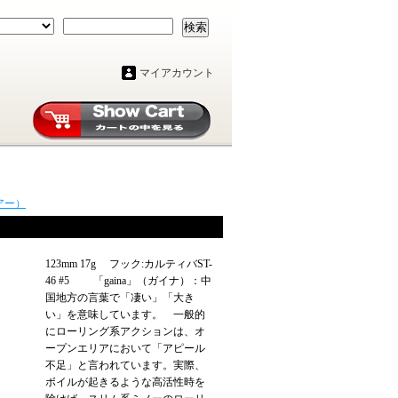
検索
マイアカウント
アー）
123mm 17g フック:カルティバST-
46 #5 「gaina」（ガイナ）：中
国地方の言葉で「凄い」「大き
い」を意味しています。 一般的
にローリング系アクションは、オ
ープンエリアにおいて「アピール
不足」と言われています。実際、
ボイルが起きるような高活性時を