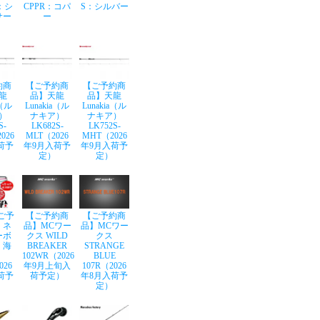
：シ
CPPR：コパ
S：シルバー
サー
ー
約商
【ご予約商
【ご予約商
龍
品】天龍
品】天龍
a（ル
Lunakia（ル
Lunakia（ル
）
ナキア）
ナキア）
S-
LK682S-
LK752S-
026
MLT（2026
MHT（2026
荷予
年9月入荷予
年9月入荷予
定）
定）
ご予
【ご予約商
【ご予約商
】ネ
品】MCワー
品】MCワー
ーボ
クス WILD
クス
 海
BREAKER
STRANGE
102WR（2026
BLUE
026
年9月上旬入
107R（2026
荷予
荷予定）
年8月入荷予
定）