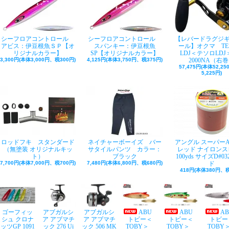
シーフロアコントロール
シーフロアコントロール
【レバードラグジ
アビス：伊豆根魚ＳＰ【オ
スパンキー：伊豆根魚
ール】オクマ TE
リジナルカラー】
SP【オリジナルカラー】
LDJ＜テソロLDJ＞
3,300円(本体3,000円、税300円)
4,125円(本体3,750円、税375円)
2000NA（右
57,475円(本体52,2
5,225円)
ロッドフキ スタンダード
ネイチャーボーイズ バー
アングル スーパー
（無塗装 オリジナルキッ
サタイルパンツ カラー：
レッド ナイロンス
ト）
ブラック
100yds サイズD#03
7,700円(本体7,000円、税700円)
7,480円(本体6,800円、税680円)
ド
418円(本体380円、税
ゴーフィッ
アブガルシ
アブガルシ
ABU
ABU
A
シュ クロナ
ア アブマチ
ア アブマチ
トビー＜
トビー＜
トビー
ッツGP 1091
ック 276 Ui
ック 506 MK
TOBY＞
TOBY＞
TOB