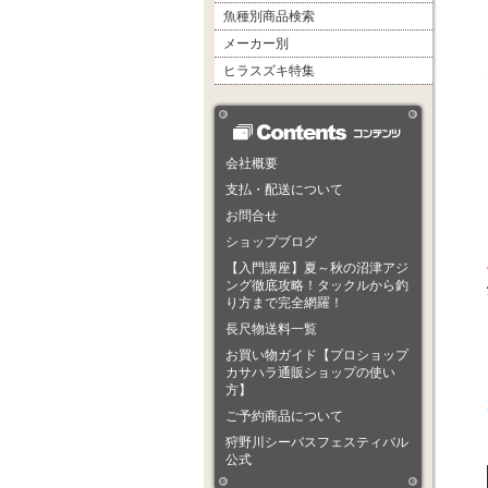
魚種別商品検索
メーカー別
ヒラスズキ特集
会社概要
支払・配送について
お問合せ
ショップブログ
【入門講座】夏～秋の沼津アジ
ング徹底攻略！タックルから釣
り方まで完全網羅！
長尺物送料一覧
お買い物ガイド【プロショップ
カサハラ通販ショップの使い
方】
ご予約商品について
狩野川シーバスフェスティバル
公式