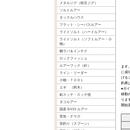
メタルジグ（枝豆ジグ）
ソルトルアー
タックルハウス
フラット・シーバスルアー
ライトソルト（ハードルアー）
ライトソルト（ソフトルアー・小
物）
鯛ラバ＆インチク
ロックフィッシュ
ルアーフック（針）
ます
に成
ライン・リーダー
げる
小物・ＴＯＯＬ
釣果
エギ （餌木）
●ガ
移動
鉛スッテ・スッテ他
りま
タコルアー
開始
国産 BASS ルアー
雷魚・ナマズ
管釣り（スプーン）