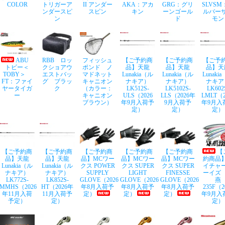
COLOR
トリガーア
II アンダー
AKA：アカ
GRG：グリ
SLVSM
ンダースピ
スピン
キン
ーンゴール
ルバー
ン
ド
モン
ABU
RBB ロッ
フィッシュ
【ご予約商
【ご予約商
【ご予
トビー＜
クショアウ
ポンド ノ
品】天龍
品】天龍
品】天
TOBY＞
エストバッ
マドネット
Lunakia（ル
Lunakia（ル
Lunaki
FT：ファイ
グ ブラッ
キャニオン
ナキア）
ナキア）
ナキア
ヤータイガ
ク
（カラー：
LK512S-
LK5102S-
LK602
ー
キャニオン
ULS（2026
LLS（2026年
LMLT（2
ブラウン）
年9月入荷予
9月入荷予
年9月入
定）
定）
定）
【ご予約商
【ご予約商
【ご予約商
【ご予約商
【ご予約商
【
品】天龍
品】天龍
品】MCワー
品】MCワー
品】MCワー
約商品
Lunakia（ル
Lunakia（ル
クス POWER
クス SUPER
クス SUPER
イチャ
ナキア）
ナキア）
SUPPLY
LIGHT
FINESSE
ーイズ
LK772S-
LK852S-
GLOVE（2026
GLOVE（2026
GLOVE（2026
燕
MMHS（2026
HT（2026年
年8月入荷予
年8月入荷予
年8月入荷予
235F（2
年11月入荷
11月入荷予
定）
定）
定）
年9月入
予定）
定）
定）