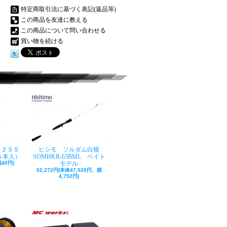
特定商取引法に基づく表記(返品等)
この商品を友達に教える
この商品について問い合わせる
買い物を続ける
ク２ＳＳ
ヒシモ ソルダム白狼
５本入）
SOMHKR-63BML ベイト
40円)
モデル
52,272円(本体47,520円、税
4,752円)