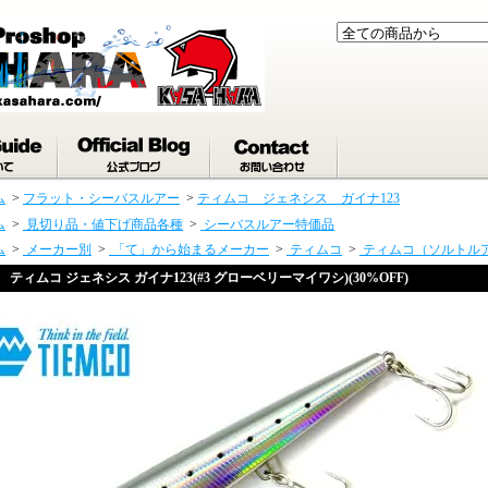
ム
>
フラット・シーバスルアー
>
ティムコ ジェネシス ガイナ123
ム
>
見切り品・値下げ商品各種
>
シーバスルアー特価品
ム
>
メーカー別
>
「て」から始まるメーカー
>
ティムコ
>
ティムコ（ソルトル
ティムコ ジェネシス ガイナ123(#3 グローベリーマイワシ)(30%OFF)