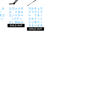
 カ
エヴォメタ
マルチュウ
ウ
ル メタル
ファクトリ
LXゴ
エンペラー
ー ＴＲＩ
ラッ
（ブラッ
ＣＫＹ＜ト
ク）44ｍｍ
リッキー＞
５５ー＃８
SOLD OUT
SOLD OUT