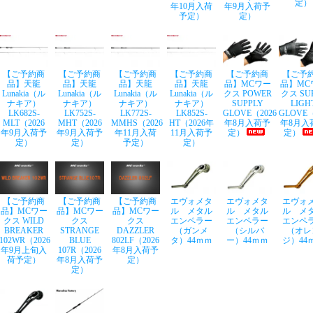
定）
年10月入荷
年9月入荷予
予定）
定）
【ご予約商
【ご予約商
【ご予約商
【ご予約商
【ご予約商
【ご予
品】天龍
品】天龍
品】天龍
品】天龍
品】MCワー
品】MC
Lunakia（ル
Lunakia（ル
Lunakia（ル
Lunakia（ル
クス POWER
クス SU
ナキア）
ナキア）
ナキア）
ナキア）
SUPPLY
LIGH
LK682S-
LK752S-
LK772S-
LK852S-
GLOVE（2026
GLOVE（
MLT（2026
MHT（2026
MMHS（2026
HT（2026年
年8月入荷予
年8月入
年9月入荷予
年9月入荷予
年11月入荷
11月入荷予
定）
定）
定）
定）
予定）
定）
【ご予約商
【ご予約商
【ご予約商
エヴォメタ
エヴォメタ
エヴォ
品】MCワー
品】MCワー
品】MCワー
ル メタル
ル メタル
ル メ
クス WILD
クス
クス
エンペラー
エンペラー
エンペ
BREAKER
STRANGE
DAZZLER
（ガンメ
（シルバ
（オレ
102WR（2026
BLUE
802LF（2026
タ）44ｍｍ
ー）44ｍｍ
ジ）44
年9月上旬入
107R（2026
年8月入荷予
荷予定）
年8月入荷予
定）
定）