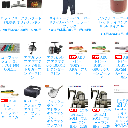
ロッドフキ スタンダード
ネイチャーボーイズ バー
アングル スーパー
（無塗装 オリジナルキッ
サタイルパンツ カラー：
レッド ナイロンス
ト）
ブラック
100yds サイズD#03
7,700円(本体7,000円、税700円)
7,480円(本体6,800円、税680円)
ド
418円(本体380円、税
ゴーフィッ
アブガルシ
アブガルシ
ABU
ABU
A
シュ クロナ
ア アブマチ
ア アブマチ
トビー＜
トビー＜
トビー
ッツGP 1091
ック 276 Ui
ック 506 MK
TOBY＞
TOBY＞
TOB
COLOR
トリガーア
II アンダー
AKA：アカ
GRG：グリ
SLVSM
ンダースピ
スピン
キン
ーンゴール
ルバー
ン
ド
モン
ABU
RBB ロッ
フィッシュ
【ご予
トビー＜
クショアウ
ポンド ノ
品】天
TOBY＞
エストバッ
マドネット
Lunaki
【ご予
【ご予
FT：ファイ
グ ブラッ
キャニオン
ナキア
約商品】
約商品】
ヤータイガ
ク
（カラー：
LK512
SOM ブル
SOM ブル
ー
キャニオン
ULS（2
ーヘブン
ーヘブン
ブラウン）
年9月入
BH5（2026
BH3（2026