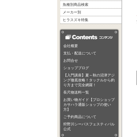
魚種別商品検索
メーカー別
ヒラスズキ特集
会社概要
支払・配送について
お問合せ
ショップブログ
【入門講座】夏～秋の沼津アジ
ング徹底攻略！タックルから釣
り方まで完全網羅！
長尺物送料一覧
お買い物ガイド【プロショップ
カサハラ通販ショップの使い
方】
ご予約商品について
狩野川シーバスフェスティバル
公式