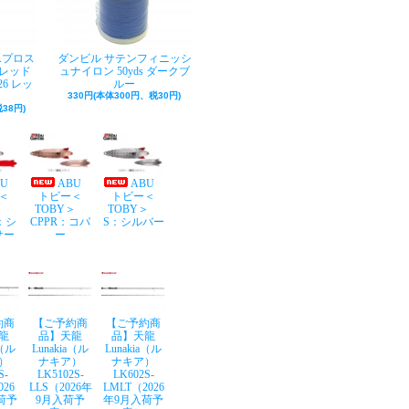
Aプロス
ダンビル サテンフィニッシ
レッド
ュナイロン 50yds ダークブ
26 レッ
ルー
330円(本体300円、税30円)
38円)
BU
ABU
ABU
＜
トビー＜
トビー＜
Y＞
TOBY＞
TOBY＞
：シ
CPPR：コパ
S：シルバー
サー
ー
約商
【ご予約商
【ご予約商
龍
品】天龍
品】天龍
a（ル
Lunakia（ル
Lunakia（ル
）
ナキア）
ナキア）
S-
LK5102S-
LK602S-
026
LLS（2026年
LMLT（2026
荷予
9月入荷予
年9月入荷予