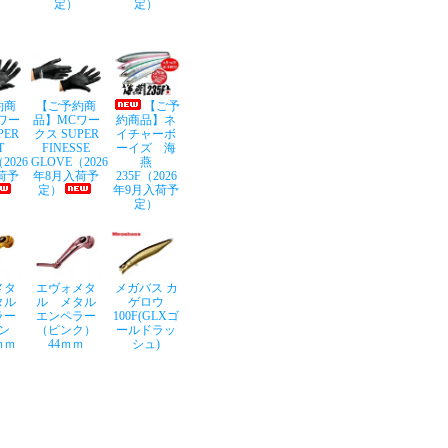
定）
定）
約商
【ご予約商
【ご予
ワー
品】MCワー
約商品】ネ
PER
クス SUPER
イチャーボ
T
FINESSE
ーイズ 海
2026
GLOVE（2026
燕
荷予
年8月入荷予
235F（2026
定）
年9月入荷予
定）
メタ
エヴォメタ
メガバス カ
タル
ル メタル
ゲロウ
ラー
エンペラー
100F(GLXゴ
ン
（ピンク）
ールドラッ
ｍｍ
44ｍｍ
シュ)