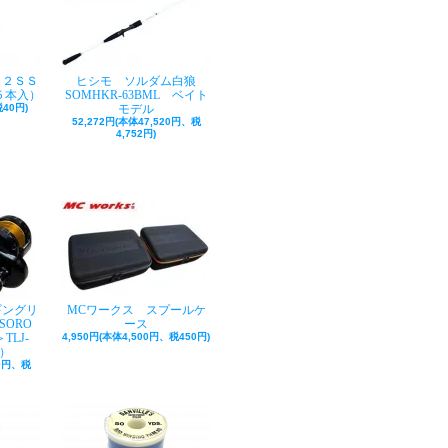
ク２ＳＳ
ヒシモ ソルダム白狼
５本入）
SOMHKR-63BML ベイト
40円)
モデル
52,272円(本体47,520円、税
4,752円)
ギングリ
MCワークス スプールケ
SORO
ース
TLJ-
4,950円(本体4,500円、税450円)
巻）
50円、税