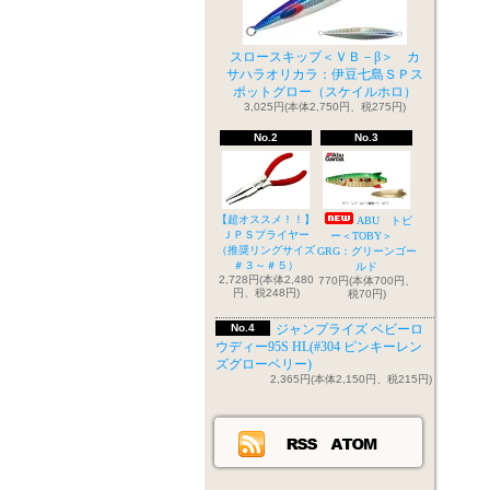
スロースキップ＜ＶＢ－β＞ カ
サハラオリカラ：伊豆七島ＳＰス
ポットグロー（スケイルホロ）
3,025円(本体2,750円、税275円)
No.2
No.3
【超オススメ！！】
ABU トビ
ＪＰＳプライヤー
ー＜TOBY＞
（推奨リングサイズ
GRG：グリーンゴー
＃３～＃５）
ルド
2,728円(本体2,480
770円(本体700円、
円、税248円)
税70円)
No.4
ジャンプライズ ベビーロ
ウディー95S HL(#304 ピンキーレン
ズグローベリー)
2,365円(本体2,150円、税215円)