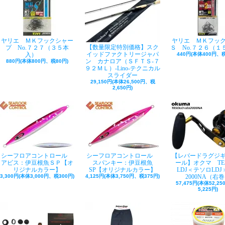
ヤリエ ＭＫフックシャー
ヤリエ ＭＫフッ
【数量限定特別価格】スク
プ No.７２７（３５本
Ｓ No.７２６（１
イッドファクトリージャパ
入）
440円(本体400円、税
ン カナロア（ＳＦＴＳ-７
880円(本体800円、税80円)
９２ＭＬ）-Lino-テクニカル
スライダー
29,150円(本体26,500円、税
2,650円)
シーフロアコントロール
シーフロアコントロール
【レバードラグジ
アビス：伊豆根魚ＳＰ【オ
スパンキー：伊豆根魚
ール】オクマ TE
リジナルカラー】
SP【オリジナルカラー】
LDJ＜テソロLDJ＞
3,300円(本体3,000円、税300円)
4,125円(本体3,750円、税375円)
2000NA（右
57,475円(本体52,2
5,225円)