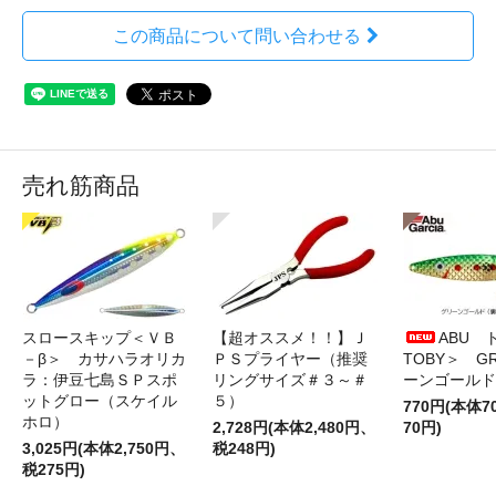
この商品について問い合わせる
売れ筋商品
スロースキップ＜ＶＢ
【超オススメ！！】Ｊ
ABU 
－β＞ カサハラオリカ
ＰＳプライヤー（推奨
TOBY＞ G
ラ：伊豆七島ＳＰスポ
リングサイズ＃３～＃
ーンゴールド
ットグロー（スケイル
５）
770円(本体
ホロ）
2,728円(本体2,480円、
70円)
3,025円(本体2,750円、
税248円)
税275円)