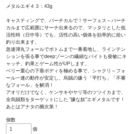
メタルエギ４３：43g
キャスティングで、バーチカルで！サーフェス～バーチ
カルまで広範囲にサーチ出来るので、マッタリとした低
活性時（日中等）でも、活性の高い個体を効率的に拾い
釣り出来ます。
急速弾丸フォールでボトムまで一番着地し、ラインテン
ションを張る事でdeepゾーンの繊細なバイトも俊敏にキ
ャッチ、釣果とゲーム性がUPします。
ベリー重心の下垂ボディを極める事で、シャクリ～フォ
ール一連の動作が安定し、烏賊の嫌う「平打ち」「不審
なフォール」を解消！
アオリだけでなく、ケンサキやヤリ等のツツイカまで、
全烏賊類をターゲットにした ”嫌な奴”エギメタルです！
あとはアナタの腕次第！
個数
個