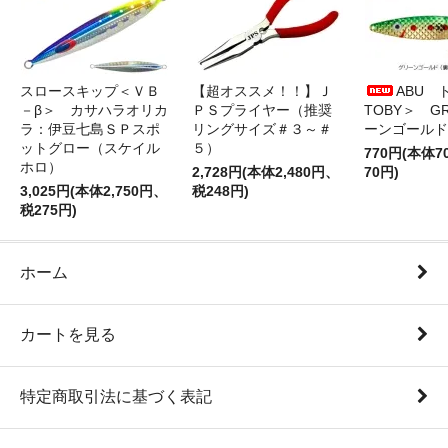
スロースキップ＜ＶＢ
【超オススメ！！】Ｊ
ABU 
－β＞ カサハラオリカ
ＰＳプライヤー（推奨
TOBY＞ G
ラ：伊豆七島ＳＰスポ
リングサイズ＃３～＃
ーンゴールド
ットグロー（スケイル
５）
770円(本体
ホロ）
2,728円(本体2,480円、
70円)
3,025円(本体2,750円、
税248円)
税275円)
ホーム
カートを見る
特定商取引法に基づく表記