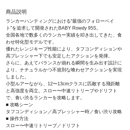
商品説明
ランカーハンティングにおける“最強のフォローベイ
ト”を追求して開発されたBABY Rowdy 95S。
全国各地で数多くのランカー実績を叩き出してきた、食
わせ特化型モデルです。
優れたレンジキープ性能により、タフコンディションや
高プレッシャー下でも安定したアクションを発揮。
さらに、あえてバランスが崩れる瞬間を生み出す設計に
より、ナチュラルかつ不規則な喰わせアクションを実現
しました。
小型ルアーながら、12〜13cmクラスに匹敵する飛距離
と高強度を両立。スロー〜中速リトリーブやドリフト
で、食い渋るランカーを攻略します。
■ 攻略シーン
タフコンディション／高プレッシャー時／食い渋り攻略
■ 操作方法
スロー〜中速リトリーブ／ドリフト