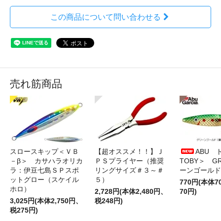
この商品について問い合わせる
売れ筋商品
スロースキップ＜ＶＢ
【超オススメ！！】Ｊ
ABU 
－β＞ カサハラオリカ
ＰＳプライヤー（推奨
TOBY＞ G
ラ：伊豆七島ＳＰスポ
リングサイズ＃３～＃
ーンゴールド
ットグロー（スケイル
５）
770円(本体
ホロ）
2,728円(本体2,480円、
70円)
3,025円(本体2,750円、
税248円)
税275円)