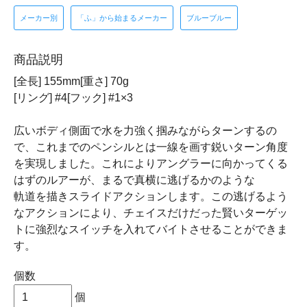
メーカー別
「ふ」から始まるメーカー
ブルーブルー
商品説明
[全長] 155mm[重さ] 70g
[リング] #4[フック] #1×3
広いボディ側面で水を力強く掴みながらターンするの
で、これまでのペンシルとは一線を画す鋭いターン角度
を実現しました。これによりアングラーに向かってくる
はずのルアーが、まるで真横に逃げるかのような
軌道を描きスライドアクションします。この逃げるよう
なアクションにより、チェイスだけだった賢いターゲッ
トに強烈なスイッチを入れてバイトさせることができま
す。
個数
個