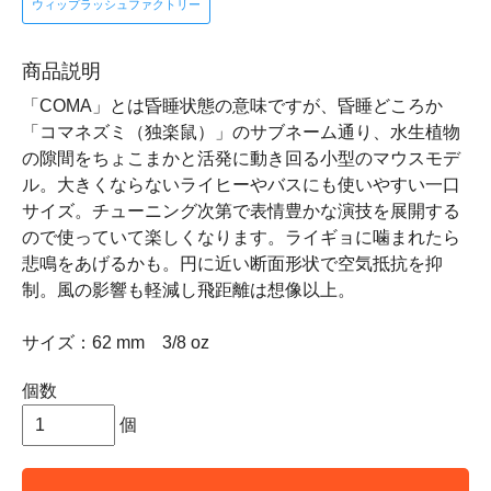
ウィップラッシュファクトリー
商品説明
「COMA」とは昏睡状態の意味ですが、昏睡どころか
「コマネズミ（独楽鼠）」のサブネーム通り、水生植物
の隙間をちょこまかと活発に動き回る小型のマウスモデ
ル。大きくならないライヒーやバスにも使いやすい一口
サイズ。チューニング次第で表情豊かな演技を展開する
ので使っていて楽しくなります。ライギョに噛まれたら
悲鳴をあげるかも。円に近い断面形状で空気抵抗を抑
制。風の影響も軽減し飛距離は想像以上。
サイズ：62 mm 3/8 oz
個数
個