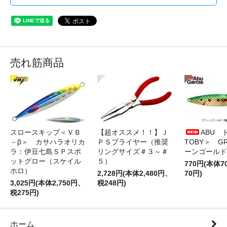
売れ筋商品
スロースキップ＜ＶＢ
【超オススメ！！】Ｊ
ABU 
－β＞ カサハラオリカ
ＰＳプライヤー（推奨
TOBY＞ G
ラ：伊豆七島ＳＰスポ
リングサイズ＃３～＃
ーンゴールド
ットグロー（スケイル
５）
770円(本体
ホロ）
2,728円(本体2,480円、
70円)
3,025円(本体2,750円、
税248円)
税275円)
ホーム