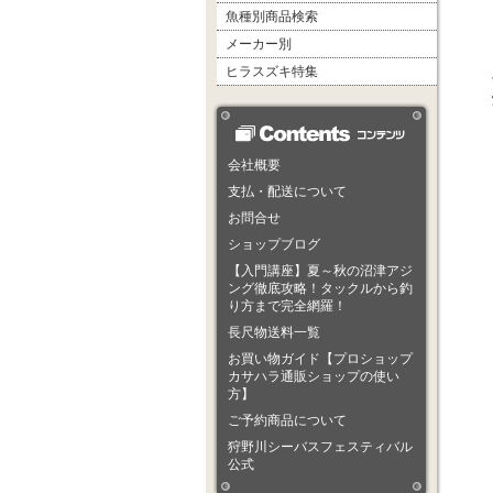
魚種別商品検索
メーカー別
ヒラスズキ特集
会社概要
支払・配送について
お問合せ
ショップブログ
【入門講座】夏～秋の沼津アジ
ング徹底攻略！タックルから釣
り方まで完全網羅！
長尺物送料一覧
お買い物ガイド【プロショップ
カサハラ通販ショップの使い
方】
ご予約商品について
狩野川シーバスフェスティバル
公式