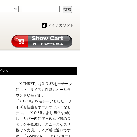
検索
マイアカウント
ピンク
「X.THRET」はX.O.SRをモチーフ
にした、サイズも性能もオールラ
ウンドなモデル。
「X.O.SR」をモチーフとした、サ
イズも性能もオールラウンドなモ
デル。「X.O.SR」より凹凸を減ら
し、カバー内に突っ込んだ際のス
タックを低減し、スムーズなスリ
抜けを実現。サイズ感は近いです
が、「Z-SNEAK」 よりショート