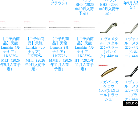
ーヘブン
ーヘブン
ブラウン）
年9月入
BH5（2026
BH3（2026
定）
年10月入荷
年9月入荷予
予定）
定）
【ご予約商
【ご予約商
【ご予約商
【ご予約商
エヴォメタ
エヴォ
品】天龍
品】天龍
品】天龍
品】天龍
ル メタル
ル メ
Lunakia（ル
Lunakia（ル
Lunakia（ル
Lunakia（ル
エンペラー
エンペ
ナキア）
ナキア）
ナキア）
ナキア）
（ガンメ
（シル
LK682S-
LK752S-
LK772S-
LK852S-
タ）44ｍｍ
ー）44
MLT（2026
MHT（2026
MMHS（2026
HT（2026年
年9月入荷予
年9月入荷予
年11月入荷
11月入荷予
定）
定）
予定）
定）
メガバス カ
エヴォ
ゲロウ
ル メ
100F(GLXゴ
エンペ
ールドラッ
（ブラ
シュ)
ク）44
SOLD O