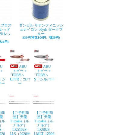
Aプロス
ダンビル サテンフィニッシ
レッド
ュナイロン 50yds ダークブ
26 レッ
ルー
330円(本体300円、税30円)
38円)
BU
ABU
ABU
＜
トビー＜
トビー＜
Y＞
TOBY＞
TOBY＞
：シ
CPPR：コパ
S：シルバー
サー
ー
約商
【ご予約商
【ご予約商
龍
品】天龍
品】天龍
a（ル
Lunakia（ル
Lunakia（ル
）
ナキア）
ナキア）
S-
LK5102S-
LK602S-
026
LLS（2026年
LMLT（2026