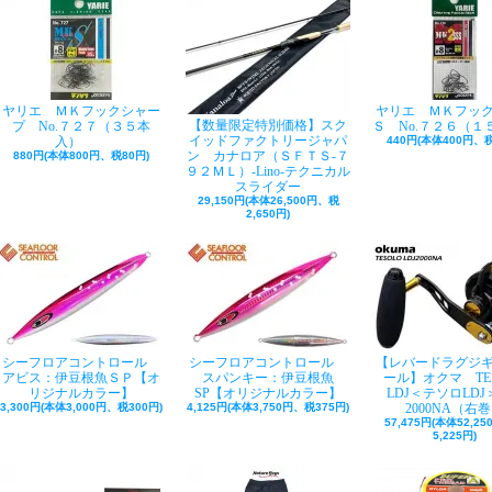
ヤリエ ＭＫフックシャー
ヤリエ ＭＫフッ
【数量限定特別価格】スク
プ No.７２７（３５本
Ｓ No.７２６（１
イッドファクトリージャパ
入）
440円(本体400円、税
ン カナロア（ＳＦＴＳ-７
880円(本体800円、税80円)
９２ＭＬ）-Lino-テクニカル
スライダー
29,150円(本体26,500円、税
2,650円)
シーフロアコントロール
シーフロアコントロール
【レバードラグジ
アビス：伊豆根魚ＳＰ【オ
スパンキー：伊豆根魚
ール】オクマ TE
リジナルカラー】
SP【オリジナルカラー】
LDJ＜テソロLDJ＞
3,300円(本体3,000円、税300円)
4,125円(本体3,750円、税375円)
2000NA（右
57,475円(本体52,2
5,225円)