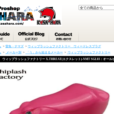
ム
>
雷魚・ナマズ
>
ウィップラッシュファクトリー ウィードレスプラグ
ム
>
メーカー別
>
「う」から始まるメーカー
>
ウィップラッシュファクトリー
ウィップラッシュファクトリー X.THREAT(エクスレット)-NMT SGL03：オール