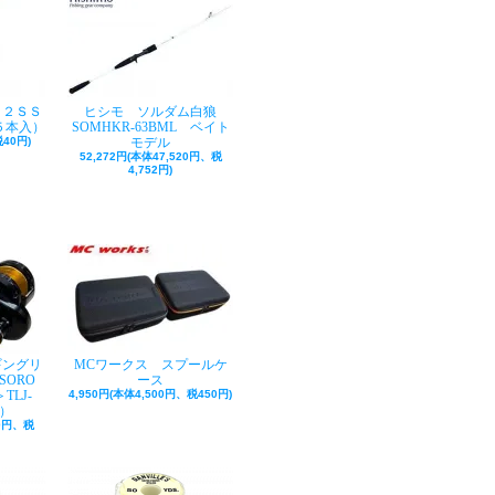
ク２ＳＳ
ヒシモ ソルダム白狼
５本入）
SOMHKR-63BML ベイト
40円)
モデル
52,272円(本体47,520円、税
4,752円)
ギングリ
MCワークス スプールケ
SORO
ース
TLJ-
4,950円(本体4,500円、税450円)
巻）
50円、税