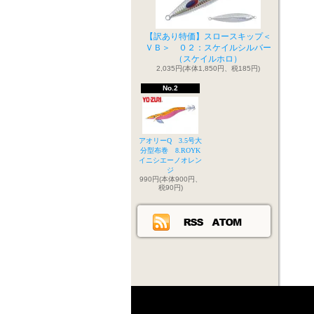
【訳あり特価】スロースキップ＜
ＶＢ＞ ０２：スケイルシルバー
（スケイルホロ）
2,035円(本体1,850円、税185円)
No.2
アオリーQ 3.5号大
分型布巻 8.ROYK
イニシエーノオレン
ジ
990円(本体900円、
税90円)