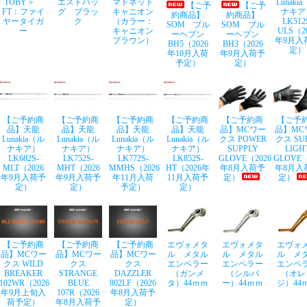
TOBY＞
エストバッ
マドネット
Lunaki
【ご予
【ご予
FT：ファイ
グ ブラッ
キャニオン
ナキア
約商品】
約商品】
ヤータイガ
ク
（カラー：
LK512
SOM ブル
SOM ブル
ー
キャニオン
ULS（2
ーヘブン
ーヘブン
ブラウン）
年9月入
BH5（2026
BH3（2026
定）
年10月入荷
年9月入荷予
予定）
定）
【ご予約商
【ご予約商
【ご予約商
【ご予約商
【ご予約商
【ご予
品】天龍
品】天龍
品】天龍
品】天龍
品】MCワー
品】MC
Lunakia（ル
Lunakia（ル
Lunakia（ル
Lunakia（ル
クス POWER
クス SU
ナキア）
ナキア）
ナキア）
ナキア）
SUPPLY
LIGH
LK682S-
LK752S-
LK772S-
LK852S-
GLOVE（2026
GLOVE（
MLT（2026
MHT（2026
MMHS（2026
HT（2026年
年8月入荷予
年8月入
年9月入荷予
年9月入荷予
年11月入荷
11月入荷予
定）
定）
定）
定）
予定）
定）
【ご予約商
【ご予約商
【ご予約商
エヴォメタ
エヴォメタ
エヴォ
品】MCワー
品】MCワー
品】MCワー
ル メタル
ル メタル
ル メ
クス WILD
クス
クス
エンペラー
エンペラー
エンペ
BREAKER
STRANGE
DAZZLER
（ガンメ
（シルバ
（オレ
102WR（2026
BLUE
802LF（2026
タ）44ｍｍ
ー）44ｍｍ
ジ）44
年9月上旬入
107R（2026
年8月入荷予
荷予定）
年8月入荷予
定）