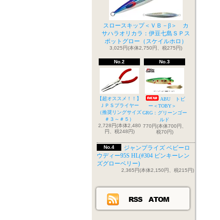
スロースキップ＜ＶＢ－β＞ カ
サハラオリカラ：伊豆七島ＳＰス
ポットグロー（スケイルホロ）
3,025円(本体2,750円、税275円)
No.2
No.3
【超オススメ！！】
ABU トビ
ＪＰＳプライヤー
ー＜TOBY＞
（推奨リングサイズ
GRG：グリーンゴー
＃３～＃５）
ルド
2,728円(本体2,480
770円(本体700円、
円、税248円)
税70円)
No.4
ジャンプライズ ベビーロ
ウディー95S HL(#304 ピンキーレン
ズグローベリー)
2,365円(本体2,150円、税215円)