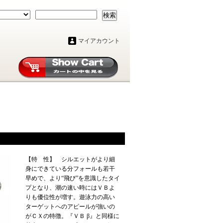
検索
マイアカウント
【特 性】 シルエットがより細
身にできている分フォールも若干
早めで、より“飛び”を意識したタイ
プとなり、潮の速い時にはＶＢよ
りも優位性が増す。遊泳力の高い
ターゲットへのアピールが強いの
がＣＸの特徴。『ＶＢ β』と同様に