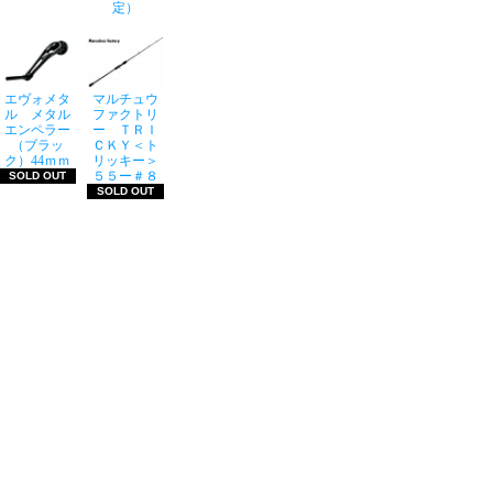
定）
エヴォメタ
マルチュウ
ル メタル
ファクトリ
エンペラー
ー ＴＲＩ
（ブラッ
ＣＫＹ＜ト
ク）44ｍｍ
リッキー＞
５５ー＃８
SOLD OUT
SOLD OUT