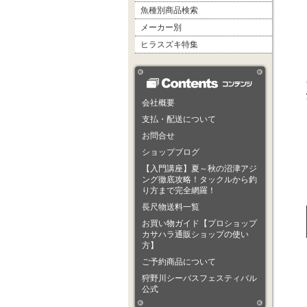
魚種別商品検索
メーカー別
ヒラスズキ特集
会社概要
支払・配送について
お問合せ
ショップブログ
【入門講座】夏～秋の沼津アジ
ング徹底攻略！タックルから釣
り方まで完全網羅！
長尺物送料一覧
お買い物ガイド【プロショップ
カサハラ通販ショップの使い
方】
ご予約商品について
狩野川シーバスフェスティバル
公式