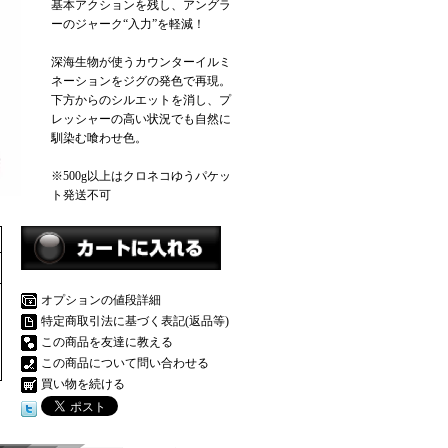
基本アクションを残し、アングラ
ーのジャーク“入力”を軽減！
深海生物が使うカウンターイルミ
ネーションをジグの発色で再現。
下方からのシルエットを消し、プ
レッシャーの高い状況でも自然に
馴染む喰わせ色。
※500g以上はクロネコゆうパケッ
ト発送不可
オプションの値段詳細
特定商取引法に基づく表記(返品等)
この商品を友達に教える
この商品について問い合わせる
買い物を続ける