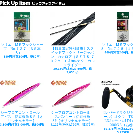
ヤリエ ＭＫフックシャー
ヤリエ ＭＫフッ
【数量限定特別価格】スク
プ No.７２７（３５本
Ｓ No.７２６（１
イッドファクトリージャパ
入）
440円(本体400円、税
ン カナロア（ＳＦＴＳ-７
880円(本体800円、税80円)
９２ＭＬ）-Lino-テクニカル
スライダー
29,150円(本体26,500円、税
2,650円)
シーフロアコントロール
シーフロアコントロール
【レバードラグジ
アビス：伊豆根魚ＳＰ【オ
スパンキー：伊豆根魚
ール】オクマ TE
リジナルカラー】
SP【オリジナルカラー】
LDJ＜テソロLDJ＞
3,300円(本体3,000円、税300円)
4,125円(本体3,750円、税375円)
2000NA（右
57,475円(本体52,2
5,225円)