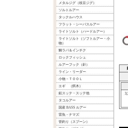
メタルジグ（枝豆ジグ）
ソルトルアー
タックルハウス
フラット・シーバスルアー
ライトソルト（ハードルアー）
ライトソルト（ソフトルアー・小
物）
鯛ラバ＆インチク
ロックフィッシュ
ルアーフック（針）
ライン・リーダー
小物・ＴＯＯＬ
エギ （餌木）
鉛スッテ・スッテ他
3
タコルアー
国産 BASS ルアー
雷魚・ナマズ
管釣り（スプーン）