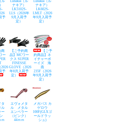
a（ル
Lunakia（ル
Lunakia（ル
）
ナキア）
ナキア）
S-
LK5102S-
LK602S-
026
LLS（2026年
LMLT（2026
荷予
9月入荷予
年9月入荷予
定）
定）
約商
【ご予約商
【ご予
ワー
品】MCワー
約商品】ネ
PER
クス SUPER
イチャーボ
T
FINESSE
ーイズ 海
2026
GLOVE（2026
燕
荷予
年8月入荷予
235F（2026
定）
年9月入荷予
定）
メタ
エヴォメタ
メガバス カ
タル
ル メタル
ゲロウ
ラー
エンペラー
100F(GLXゴ
ン
（ピンク）
ールドラッ
ｍｍ
44ｍｍ
シュ)