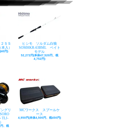
ク２ＳＳ
ヒシモ ソルダム白狼
５本入）
SOMHKR-63BML ベイト
40円)
モデル
52,272円(本体47,520円、税
4,752円)
ギングリ
MCワークス スプールケ
SORO
ース
TLJ-
4,950円(本体4,500円、税450円)
巻）
50円、税