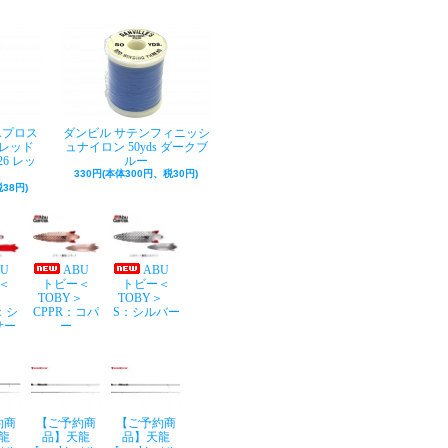
Aプロス
ダンビル サテンフィニッシ
レッド
ュナイロン 50yds ダークブ
26 レッ
ルー
330円(本体300円、税30円)
38円)
BU
ABU
ABU
＜
トビー＜
トビー＜
Y＞
TOBY＞
TOBY＞
：シ
CPPR：コパ
S：シルバー
サー
ー
約商
【ご予約商
【ご予約商
龍
品】天龍
品】天龍