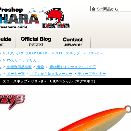
ム
>
メタルジグ（DEEP LINER）
>
スロースキップ ＜ＣＸ－β＞
ム
>
PSカサハラ オリカラ
ム
>
魚種別商品検索
>
青物
>
青物用おすすめメタルジグ ②
ム
>
メーカー別
>
「て」から始まるメーカー
>
ディープライナー
スロースキップ＜ＣＸ－β＞ CBスペシャル（マグマホロ）