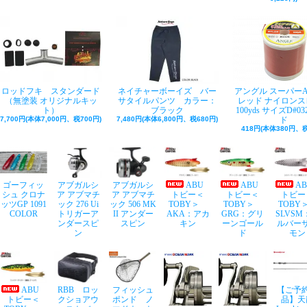
ロッドフキ スタンダード
ネイチャーボーイズ バー
アングル スーパー
（無塗装 オリジナルキッ
サタイルパンツ カラー：
レッド ナイロンス
ト）
ブラック
100yds サイズD#03
7,700円(本体7,000円、税700円)
7,480円(本体6,800円、税680円)
ド
418円(本体380円、税
ゴーフィッ
アブガルシ
アブガルシ
ABU
ABU
A
シュ クロナ
ア アブマチ
ア アブマチ
トビー＜
トビー＜
トビー
ッツGP 1091
ック 276 Ui
ック 506 MK
TOBY＞
TOBY＞
TOB
COLOR
トリガーア
II アンダー
AKA：アカ
GRG：グリ
SLVSM
ンダースピ
スピン
キン
ーンゴール
ルバー
ン
ド
モン
ABU
RBB ロッ
フィッシュ
【ご予
トビー＜
クショアウ
ポンド ノ
品】天