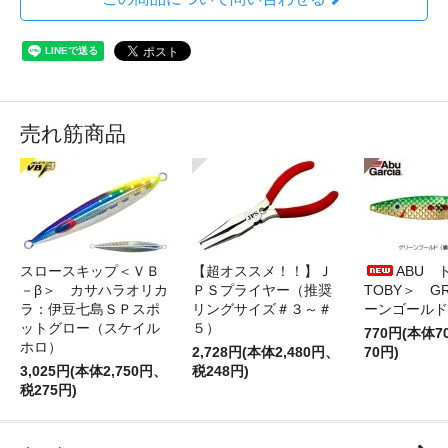
売れ筋商品
スロースキップ＜ＶＢ
【超オススメ！！】Ｊ
ABU 
－β＞ カサハラオリカ
ＰＳプライヤー（推奨
TOBY＞ G
ラ：伊豆七島ＳＰスポ
リングサイズ＃３～＃
ーンゴールド
ットグロー（スケイル
５）
770円(本体
ホロ）
2,728円(本体2,480円、
70円)
3,025円(本体2,750円、
税248円)
税275円)