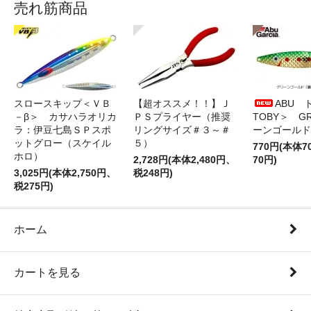
売れ筋商品
スロースキップ＜ＶＢ
【超オススメ！！】Ｊ
ABU 
－β＞ カサハラオリカ
ＰＳプライヤー（推奨
TOBY＞ G
ラ：伊豆七島ＳＰスポ
リングサイズ＃３～＃
ーンゴールド
ットグロー（スケイル
５）
770円(本体
ホロ）
2,728円(本体2,480円、
70円)
3,025円(本体2,750円、
税248円)
税275円)
ホーム
カートを見る