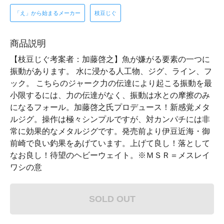
「え」から始まるメーカー
枝豆じぐ
商品説明
【枝豆じぐ考案者：加藤啓之】魚が嫌がる要素の一つに
振動があります。 水に浸かる人工物、ジグ、ライン、フ
ック。 こちらのジャーク力の伝達により起こる振動を最
小限するには、力の伝達がなく、振動は水との摩擦のみ
になるフォール。加藤啓之氏プロデュース！新感覚メタ
ルジグ。操作は極々シンプルですが、対カンパチには非
常に効果的なメタルジグです。発売前より伊豆近海・御
前崎で良い釣果をあげています。上げて良し！落として
なお良し！待望のヘビーウェイト。※ＭＳＲ＝メスレイ
ワシの意
SOLD OUT