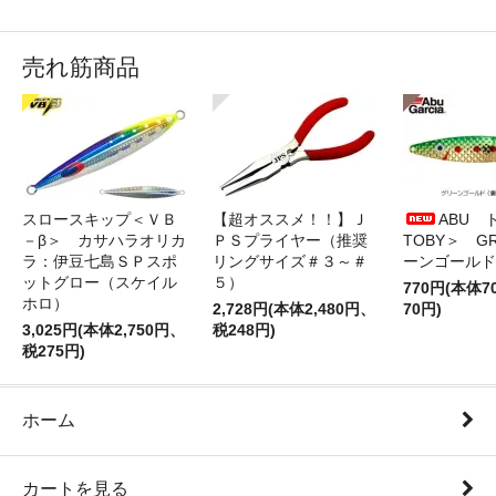
売れ筋商品
スロースキップ＜ＶＢ
【超オススメ！！】Ｊ
ABU 
－β＞ カサハラオリカ
ＰＳプライヤー（推奨
TOBY＞ G
ラ：伊豆七島ＳＰスポ
リングサイズ＃３～＃
ーンゴールド
ットグロー（スケイル
５）
770円(本体
ホロ）
2,728円(本体2,480円、
70円)
3,025円(本体2,750円、
税248円)
税275円)
ホーム
カートを見る