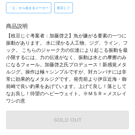
「え」から始まるメーカー
枝豆じぐ
商品説明
【枝豆じぐ考案者：加藤啓之】魚が嫌がる要素の一つに
振動があります。 水に浸かる人工物、ジグ、ライン、フ
ック。 こちらのジャーク力の伝達により起こる振動を最
小限するには、力の伝達がなく、振動は水との摩擦のみ
になるフォール。加藤啓之氏プロデュース！新感覚メタ
ルジグ。操作は極々シンプルですが、対カンパチには非
常に効果的なメタルジグです。発売前より伊豆近海・御
前崎で良い釣果をあげています。上げて良し！落として
なお良し！待望のヘビーウェイト。※ＭＳＲ＝メスレイ
ワシの意
SOLD OUT