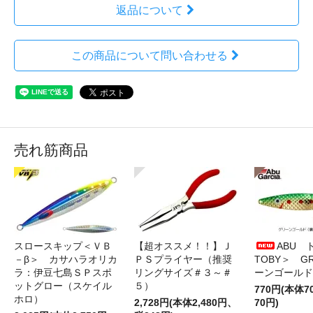
返品について
この商品について問い合わせる
売れ筋商品
スロースキップ＜ＶＢ
【超オススメ！！】Ｊ
ABU 
－β＞ カサハラオリカ
ＰＳプライヤー（推奨
TOBY＞ G
ラ：伊豆七島ＳＰスポ
リングサイズ＃３～＃
ーンゴールド
ットグロー（スケイル
５）
770円(本体
ホロ）
2,728円(本体2,480円、
70円)