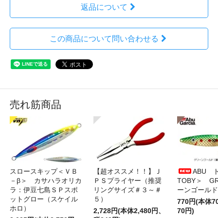
返品について
この商品について問い合わせる
売れ筋商品
スロースキップ＜ＶＢ
【超オススメ！！】Ｊ
ABU 
－β＞ カサハラオリカ
ＰＳプライヤー（推奨
TOBY＞ G
ラ：伊豆七島ＳＰスポ
リングサイズ＃３～＃
ーンゴールド
ットグロー（スケイル
５）
770円(本体
ホロ）
2,728円(本体2,480円、
70円)