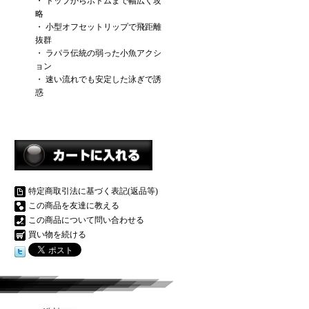
・ トップからボトムまで幅広く攻
略
・ 小型オフセットリップで飛距離
抜群
・ ラパラ伝統の弱った小魚アクシ
ョン
・ 速い流れでも安定した泳ぎで誘
惑
特定商取引法に基づく表記(返品等)
この商品を友達に教える
この商品について問い合わせる
買い物を続ける