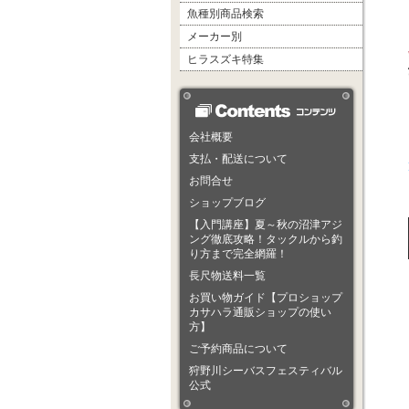
魚種別商品検索
メーカー別
ヒラスズキ特集
会社概要
支払・配送について
お問合せ
ショップブログ
【入門講座】夏～秋の沼津アジ
ング徹底攻略！タックルから釣
り方まで完全網羅！
長尺物送料一覧
お買い物ガイド【プロショップ
カサハラ通販ショップの使い
方】
ご予約商品について
狩野川シーバスフェスティバル
公式