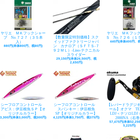
ヤリエ ＭＫフックシャー
ヤリエ ＭＫフッ
【数量限定特別価格】スク
プ No.７２７（３５本
Ｓ No.７２６（１
イッドファクトリージャパ
入）
440円(本体400円、税
ン カナロア（ＳＦＴＳ-７
880円(本体800円、税80円)
９２ＭＬ）-Lino-テクニカル
スライダー
29,150円(本体26,500円、税
2,650円)
シーフロアコントロール
シーフロアコントロール
【レバードラグジ
アビス：伊豆根魚ＳＰ【オ
スパンキー：伊豆根魚
ール】オクマ TE
リジナルカラー】
SP【オリジナルカラー】
LDJ＜テソロLDJ＞
3,300円(本体3,000円、税300円)
4,125円(本体3,750円、税375円)
2000NA（右
57,475円(本体52,2
5,225円)