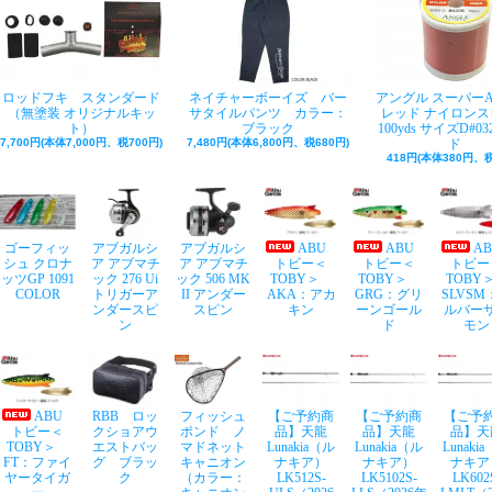
ロッドフキ スタンダード
ネイチャーボーイズ バー
アングル スーパー
（無塗装 オリジナルキッ
サタイルパンツ カラー：
レッド ナイロンス
ト）
ブラック
100yds サイズD#03
7,700円(本体7,000円、税700円)
7,480円(本体6,800円、税680円)
ド
418円(本体380円、税
ゴーフィッ
アブガルシ
アブガルシ
ABU
ABU
A
シュ クロナ
ア アブマチ
ア アブマチ
トビー＜
トビー＜
トビー
ッツGP 1091
ック 276 Ui
ック 506 MK
TOBY＞
TOBY＞
TOB
COLOR
トリガーア
II アンダー
AKA：アカ
GRG：グリ
SLVSM
ンダースピ
スピン
キン
ーンゴール
ルバー
ン
ド
モン
ABU
RBB ロッ
フィッシュ
【ご予約商
【ご予約商
【ご予
トビー＜
クショアウ
ポンド ノ
品】天龍
品】天龍
品】天
TOBY＞
エストバッ
マドネット
Lunakia（ル
Lunakia（ル
Lunaki
FT：ファイ
グ ブラッ
キャニオン
ナキア）
ナキア）
ナキア
ヤータイガ
ク
（カラー：
LK512S-
LK5102S-
LK602