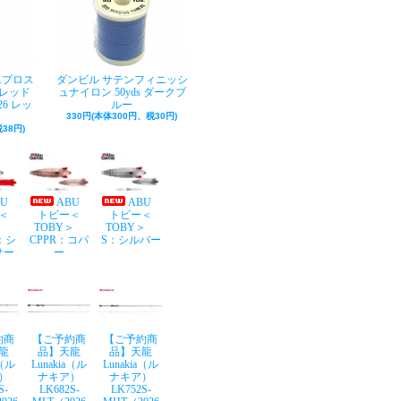
Aプロス
ダンビル サテンフィニッシ
レッド
ュナイロン 50yds ダークブ
26 レッ
ルー
330円(本体300円、税30円)
38円)
BU
ABU
ABU
＜
トビー＜
トビー＜
Y＞
TOBY＞
TOBY＞
：シ
CPPR：コパ
S：シルバー
サー
ー
約商
【ご予約商
【ご予約商
龍
品】天龍
品】天龍
a（ル
Lunakia（ル
Lunakia（ル
）
ナキア）
ナキア）
S-
LK682S-
LK752S-