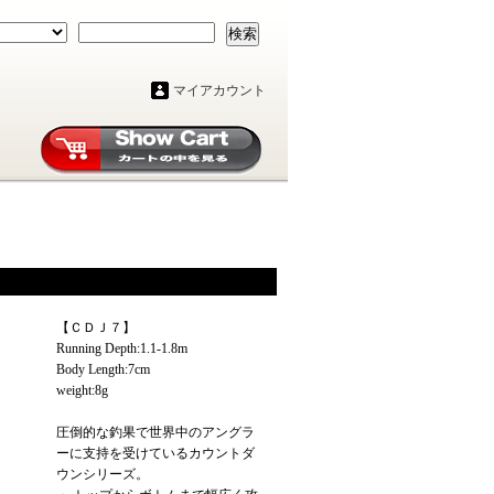
検索
マイアカウント
【ＣＤＪ７】
Running Depth:1.1-1.8m
Body Length:7cm
weight:8g
圧倒的な釣果で世界中のアングラ
ーに支持を受けているカウントダ
ウンシリーズ。