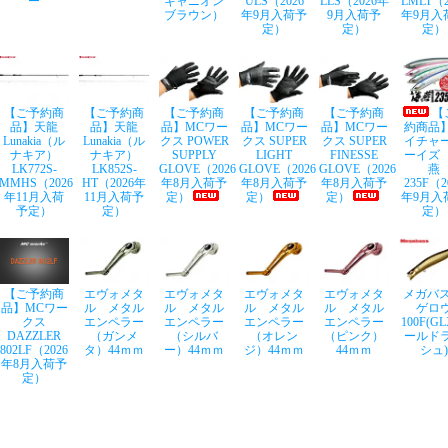
ー
キャニオン
ULS（2026
LLS（2026年
LMLT（2
ブラウン）
年9月入荷予
9月入荷予
年9月入
定）
定）
定）
【ご予約商
【ご予約商
【ご予約商
【ご予約商
【ご予約商
【
品】天龍
品】天龍
品】MCワー
品】MCワー
品】MCワー
約商品
Lunakia（ル
Lunakia（ル
クス POWER
クス SUPER
クス SUPER
イチャ
ナキア）
ナキア）
SUPPLY
LIGHT
FINESSE
ーイズ
LK772S-
LK852S-
GLOVE（2026
GLOVE（2026
GLOVE（2026
燕
MMHS（2026
HT（2026年
年8月入荷予
年8月入荷予
年8月入荷予
235F（2
年11月入荷
11月入荷予
定）
定）
定）
年9月入
予定）
定）
定）
【ご予約商
エヴォメタ
エヴォメタ
エヴォメタ
エヴォメタ
メガバス
品】MCワー
ル メタル
ル メタル
ル メタル
ル メタル
ゲロ
クス
エンペラー
エンペラー
エンペラー
エンペラー
100F(G
DAZZLER
（ガンメ
（シルバ
（オレン
（ピンク）
ールド
802LF（2026
タ）44ｍｍ
ー）44ｍｍ
ジ）44ｍｍ
44ｍｍ
シュ)
年8月入荷予
定）