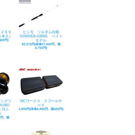
ク２ＳＳ
ヒシモ ソルダム白狼
５本入）
SOMHKR-63BML ベイト
40円)
モデル
52,272円(本体47,520円、税
4,752円)
ギングリ
MCワークス スプールケ
SORO
ース
TLJ-
4,950円(本体4,500円、税450円)
巻）
50円、税