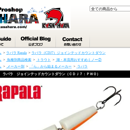
ム
>
ラパラ Rapala
>
ラパラ（CDJ7）ジョインテッドカウントダウン
ム
>
魚種別商品検索
>
トラウト
>
湖・本流用おすすめミノー②
ム
>
メーカー別
>
「ら」から始まるメーカー
>
ラパラ
ラパラ ジョインテッドカウントダウン（ＣＤＪ７：ＰＷＯ）