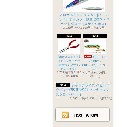
スロースキップ＜ＶＢ－β＞ カ
サハラオリカラ：伊豆七島ＳＰス
ポットグロー（スケイルホロ）
3,025円(本体2,750円、税275円)
No.2
No.3
【超オススメ！！】
ABU トビ
ＪＰＳプライヤー
ー＜TOBY＞
（推奨リングサイズ
GRG：グリーンゴー
＃３～＃５）
ルド
2,728円(本体2,480
770円(本体700円、
円、税248円)
税70円)
No.4
ジャンプライズ ベビーロ
ウディー95S HL(#304 ピンキーレン
ズグローベリー)
2,365円(本体2,150円、税215円)