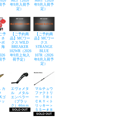
026
MLT（2026
MHT（2026
荷予
年9月入荷予
年9月入荷予
定）
定）
ご予
【ご予約商
【ご予約商
】ネ
品】MCワー
品】MCワー
ーボ
クス WILD
クス
 海
BREAKER
STRANGE
102WR（2026
BLUE
026
年9月上旬入
107R（2026
荷予
荷予定）
年8月入荷予
定）
 カ
エヴォメタ
マルチュウ
ウ
ル メタル
ファクトリ
LXゴ
エンペラー
ー ＴＲＩ
ラッ
（ブラッ
ＣＫＹ＜ト
ク）44ｍｍ
リッキー＞
５５ー＃８
SOLD OUT
SOLD OUT