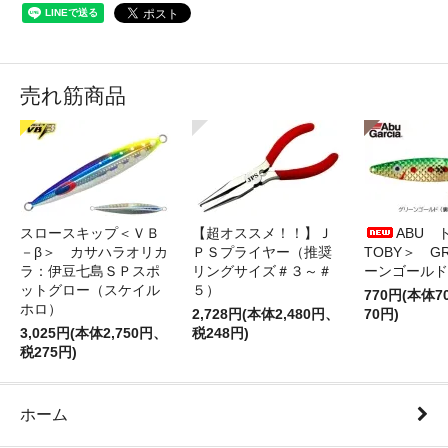
売れ筋商品
スロースキップ＜ＶＢ
【超オススメ！！】Ｊ
ABU 
－β＞ カサハラオリカ
ＰＳプライヤー（推奨
TOBY＞ G
ラ：伊豆七島ＳＰスポ
リングサイズ＃３～＃
ーンゴールド
ットグロー（スケイル
５）
770円(本体
ホロ）
2,728円(本体2,480円、
70円)
3,025円(本体2,750円、
税248円)
税275円)
ホーム