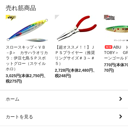
売れ筋商品
スロースキップ＜ＶＢ
【超オススメ！！】Ｊ
ABU 
－β＞ カサハラオリカ
ＰＳプライヤー（推奨
TOBY＞ G
ラ：伊豆七島ＳＰスポ
リングサイズ＃３～＃
ーンゴールド
ットグロー（スケイル
５）
770円(本体
ホロ）
2,728円(本体2,480円、
70円)
3,025円(本体2,750円、
税248円)
税275円)
ホーム
カートを見る