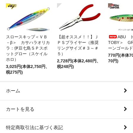
スロースキップ＜ＶＢ
【超オススメ！！】Ｊ
ABU 
－β＞ カサハラオリカ
ＰＳプライヤー（推奨
TOBY＞ G
ラ：伊豆七島ＳＰスポ
リングサイズ＃３～＃
ーンゴールド
ットグロー（スケイル
５）
770円(本体
ホロ）
2,728円(本体2,480円、
70円)
3,025円(本体2,750円、
税248円)
税275円)
ホーム
カートを見る
特定商取引法に基づく表記