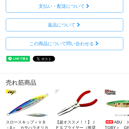
支払い・配送について
返品について
この商品について問い合わせる
売れ筋商品
スロースキップ＜ＶＢ
【超オススメ！！】Ｊ
ABU 
－β＞ カサハラオリカ
ＰＳプライヤー（推奨
TOBY＞ G