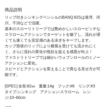
商品説明
リップ付きシンキングペンシルのBANQ 82Sは港湾、河
川、干潟などで活躍。
基本のスローリトリーブでは艶めかしいスローピッチな
スラロームアクションでターゲットを魅了し、流れが遅
くても速くても安定感のある泳ぎをキープします。
カップ形状のリップにより横風を受けても流されにく
く、さらに流れの変化や抵抗を捉える感度が向上！
ファストリトリーブでは細かいウォブンロールのミノー
アクションに変化。
スピードとアクションを変えることで異なる見せ方が可
能です。
[SPEC] 全長:82㎜ 重量:14g フック:#6 リング:#3
タイプ:シンキング アクション:スラローム レン
ジ:10~60cm