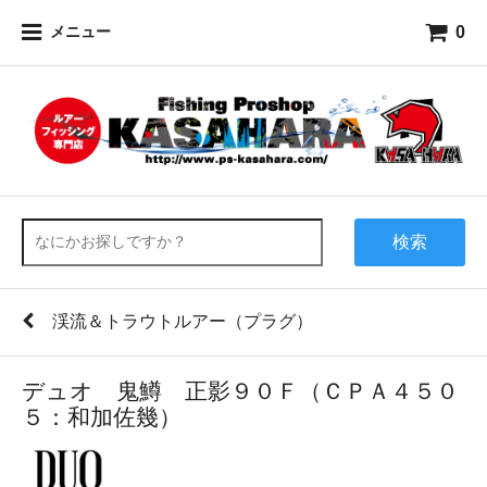
0
メニュー
検索
渓流＆トラウトルアー（プラグ）
デュオ 鬼鱒 正影９０Ｆ（ＣＰＡ４５０
５：和加佐幾）