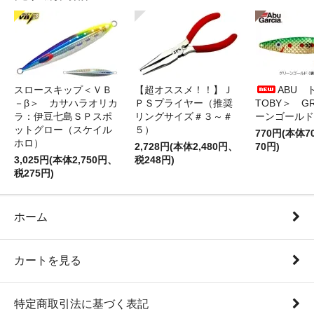
スロースキップ＜ＶＢ
【超オススメ！！】Ｊ
ABU 
－β＞ カサハラオリカ
ＰＳプライヤー（推奨
TOBY＞ G
ラ：伊豆七島ＳＰスポ
リングサイズ＃３～＃
ーンゴールド
ットグロー（スケイル
５）
770円(本体
ホロ）
2,728円(本体2,480円、
70円)
3,025円(本体2,750円、
税248円)
税275円)
ホーム
カートを見る
特定商取引法に基づく表記