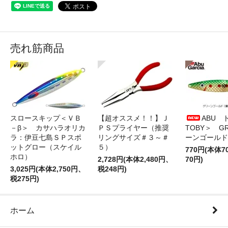
売れ筋商品
スロースキップ＜ＶＢ
【超オススメ！！】Ｊ
ABU 
－β＞ カサハラオリカ
ＰＳプライヤー（推奨
TOBY＞ G
ラ：伊豆七島ＳＰスポ
リングサイズ＃３～＃
ーンゴールド
ットグロー（スケイル
５）
770円(本体
ホロ）
2,728円(本体2,480円、
70円)
3,025円(本体2,750円、
税248円)
税275円)
ホーム