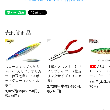
売れ筋商品
スロースキップ＜ＶＢ
【超オススメ！！】Ｊ
ABU 
－β＞ カサハラオリカ
ＰＳプライヤー（推奨
TOBY＞ G
ラ：伊豆七島ＳＰスポ
リングサイズ＃３～＃
ーンゴールド
ットグロー（スケイル
５）
770円(本体
ホロ）
2,728円(本体2,480円、
70円)
3,025円(本体2,750円、
税248円)
税275円)