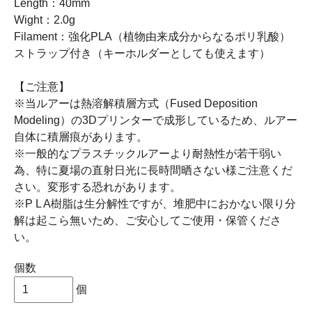
Length：40mm
Wight：2.0g
Filament：強化PLA（植物由来成分からなるポリ乳酸）
ストラップ付き（キーホルダーとしても使えます）
【ご注意】
※当ルアーは熱溶解積層方式（Fused Deposition
Modeling）の3Dプリンターで成形しているため、ルアー
自体に積層痕があります。
※一般的なプラスチックルアーより耐熱性が若干弱い
為、特に夏場の直射日光に長時間晒さない様ご注意くだ
さい。変形する恐れがあります。
※P L A樹脂は生分解性ですが、堆肥中におかない限り分
解は起こら無いため、ご安心してご使用・保管くださ
い。
個数
個