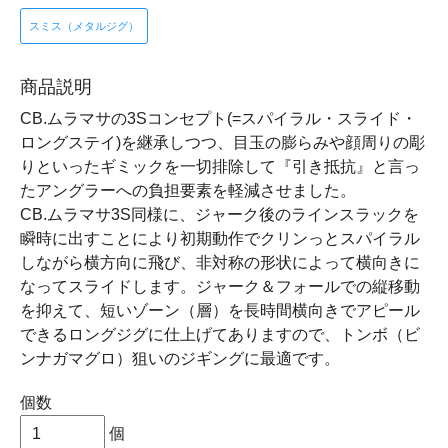
スミス（メタルジグ）
商品説明
CB.ムラマサの3Sコンセプト(=スパイラル・スライド・
ロングステイ)を継承しつつ、目玉の膨らみや顔周りの彫
りといったギミックを一切排除して『引き抵抗』と言っ
たアングラーへの負担要素を軽減させました。
CB.ムラマサ3S同様に、ジャーク後のラインスラックを
瞬時に出すことにより初期動作でクリンっとスパイラル
しながら横方向に飛び、非対称の形状によって横向きに
なってスライドします。ジャーク＆フォールでの縦移動
を抑えて、短いゾーン（層）を長時間横向きでアピール
できるロングジグに仕上げてありますので、トンボ（ビ
ンナガマグロ）狙いのジギングに最適です。
個数
個