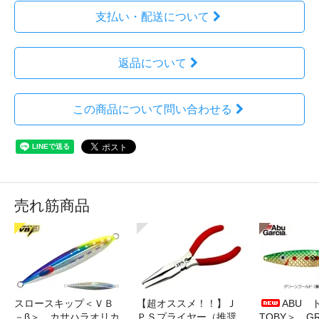
支払い・配送について
返品について
この商品について問い合わせる
売れ筋商品
スロースキップ＜ＶＢ
【超オススメ！！】Ｊ
ABU 
－β＞ カサハラオリカ
ＰＳプライヤー（推奨
TOBY＞ G