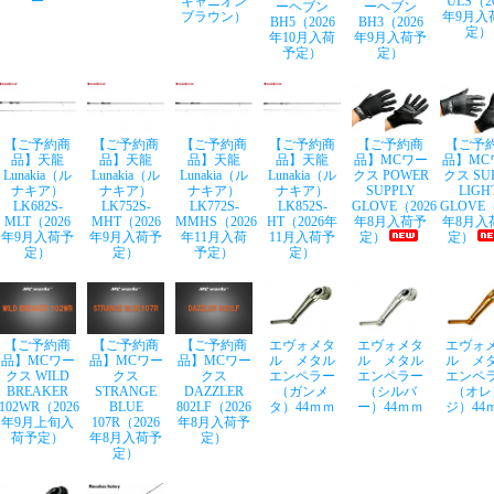
ー
キャニオン
ULS（2
ーヘブン
ーヘブン
ブラウン）
年9月入
BH5（2026
BH3（2026
定）
年10月入荷
年9月入荷予
予定）
定）
【ご予約商
【ご予約商
【ご予約商
【ご予約商
【ご予約商
【ご予
品】天龍
品】天龍
品】天龍
品】天龍
品】MCワー
品】MC
Lunakia（ル
Lunakia（ル
Lunakia（ル
Lunakia（ル
クス POWER
クス SU
ナキア）
ナキア）
ナキア）
ナキア）
SUPPLY
LIGH
LK682S-
LK752S-
LK772S-
LK852S-
GLOVE（2026
GLOVE（
MLT（2026
MHT（2026
MMHS（2026
HT（2026年
年8月入荷予
年8月入
年9月入荷予
年9月入荷予
年11月入荷
11月入荷予
定）
定）
定）
定）
予定）
定）
【ご予約商
【ご予約商
【ご予約商
エヴォメタ
エヴォメタ
エヴォ
品】MCワー
品】MCワー
品】MCワー
ル メタル
ル メタル
ル メ
クス WILD
クス
クス
エンペラー
エンペラー
エンペ
BREAKER
STRANGE
DAZZLER
（ガンメ
（シルバ
（オレ
102WR（2026
BLUE
802LF（2026
タ）44ｍｍ
ー）44ｍｍ
ジ）44
年9月上旬入
107R（2026
年8月入荷予
荷予定）
年8月入荷予
定）
定）