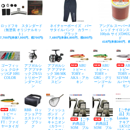
ロッドフキ スタンダード
ネイチャーボーイズ バー
アングル スーパー
（無塗装 オリジナルキッ
サタイルパンツ カラー：
レッド ナイロンス
ト）
ブラック
100yds サイズD#03
7,700円(本体7,000円、税700円)
7,480円(本体6,800円、税680円)
ド
418円(本体380円、税
ゴーフィッ
アブガルシ
アブガルシ
ABU
ABU
A
シュ クロナ
ア アブマチ
ア アブマチ
トビー＜
トビー＜
トビー
ッツGP 1091
ック 276 Ui
ック 506 MK
TOBY＞
TOBY＞
TOB
COLOR
トリガーア
II アンダー
AKA：アカ
GRG：グリ
SLVSM
ンダースピ
スピン
キン
ーンゴール
ルバー
ン
ド
モン
ABU
RBB ロッ
フィッシュ
【ご予
トビー＜
クショアウ
ポンド ノ
品】天
TOBY＞
エストバッ
マドネット
Lunaki
【ご予
【ご予
FT：ファイ
グ ブラッ
キャニオン
ナキア
約商品】
約商品】
ヤータイガ
ク
（カラー：
LK512
SOM ブル
SOM ブル