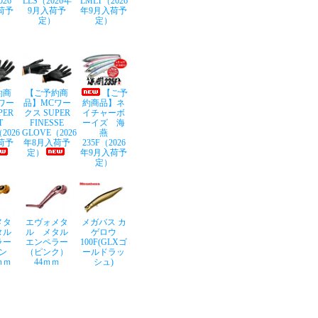
026
LLS（2026年
LMLT（2026
荷予
9月入荷予
年9月入荷予
定）
定）
約商
【ご予約商
【ご予
ワー
品】MCワー
約商品】ネ
PER
クス SUPER
イチャーボ
T
FINESSE
ーイズ 海
2026
GLOVE（2026
燕
荷予
年8月入荷予
235F（2026
定）
年9月入荷予
定）
メタ
エヴォメタ
メガバス カ
タル
ル メタル
ゲロウ
ラー
エンペラー
100F(GLXゴ
ン
（ピンク）
ールドラッ
ｍｍ
44ｍｍ
シュ)