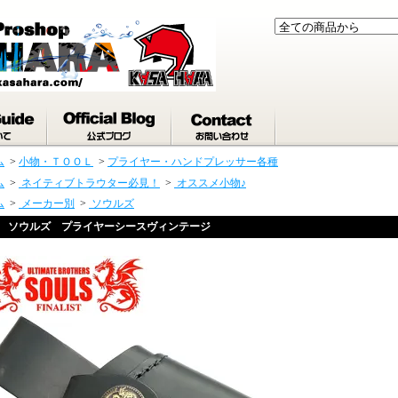
ム
>
小物・ＴＯＯＬ
>
プライヤー・ハンドプレッサー各種
ム
>
ネイティブトラウター必見！
>
オススメ小物♪
ム
>
メーカー別
>
ソウルズ
ソウルズ プライヤーシースヴィンテージ