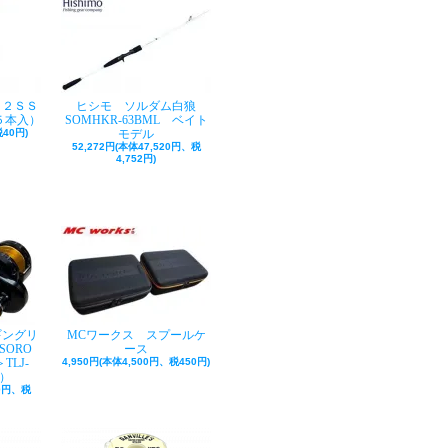
ク２ＳＳ
ヒシモ ソルダム白狼
５本入）
SOMHKR-63BML ベイト
40円)
モデル
52,272円(本体47,520円、税
4,752円)
ギングリ
MCワークス スプールケ
SORO
ース
TLJ-
4,950円(本体4,500円、税450円)
巻）
50円、税