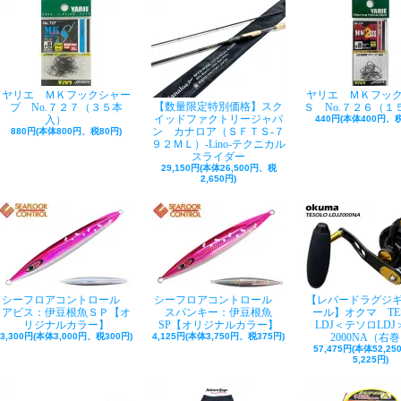
ヤリエ ＭＫフックシャー
ヤリエ ＭＫフッ
【数量限定特別価格】スク
プ No.７２７（３５本
Ｓ No.７２６（１
イッドファクトリージャパ
入）
440円(本体400円、税
ン カナロア（ＳＦＴＳ-７
880円(本体800円、税80円)
９２ＭＬ）-Lino-テクニカル
スライダー
29,150円(本体26,500円、税
2,650円)
シーフロアコントロール
シーフロアコントロール
【レバードラグジ
アビス：伊豆根魚ＳＰ【オ
スパンキー：伊豆根魚
ール】オクマ TE
リジナルカラー】
SP【オリジナルカラー】
LDJ＜テソロLDJ＞
3,300円(本体3,000円、税300円)
4,125円(本体3,750円、税375円)
2000NA（右
57,475円(本体52,2
5,225円)