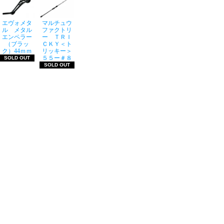
エヴォメタ
マルチュウ
ル メタル
ファクトリ
エンペラー
ー ＴＲＩ
（ブラッ
ＣＫＹ＜ト
ク）44ｍｍ
リッキー＞
５５ー＃８
SOLD OUT
SOLD OUT