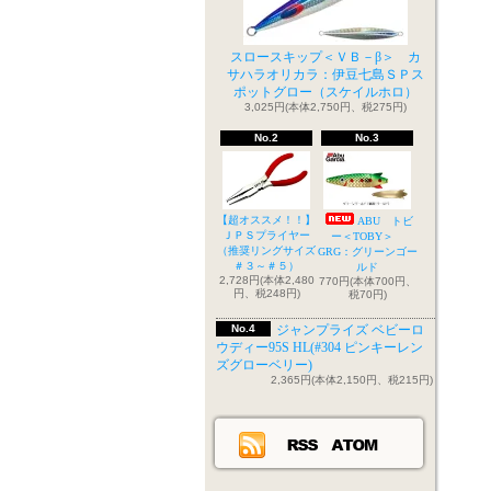
スロースキップ＜ＶＢ－β＞ カ
サハラオリカラ：伊豆七島ＳＰス
ポットグロー（スケイルホロ）
3,025円(本体2,750円、税275円)
No.2
No.3
【超オススメ！！】
ABU トビ
ＪＰＳプライヤー
ー＜TOBY＞
（推奨リングサイズ
GRG：グリーンゴー
＃３～＃５）
ルド
2,728円(本体2,480
770円(本体700円、
円、税248円)
税70円)
No.4
ジャンプライズ ベビーロ
ウディー95S HL(#304 ピンキーレン
ズグローベリー)
2,365円(本体2,150円、税215円)