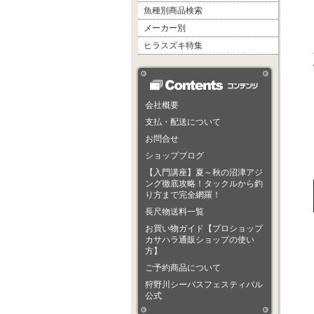
魚種別商品検索
メーカー別
ヒラスズキ特集
会社概要
支払・配送について
お問合せ
ショップブログ
【入門講座】夏～秋の沼津アジ
ング徹底攻略！タックルから釣
り方まで完全網羅！
長尺物送料一覧
お買い物ガイド【プロショップ
カサハラ通販ショップの使い
方】
ご予約商品について
狩野川シーバスフェスティバル
公式