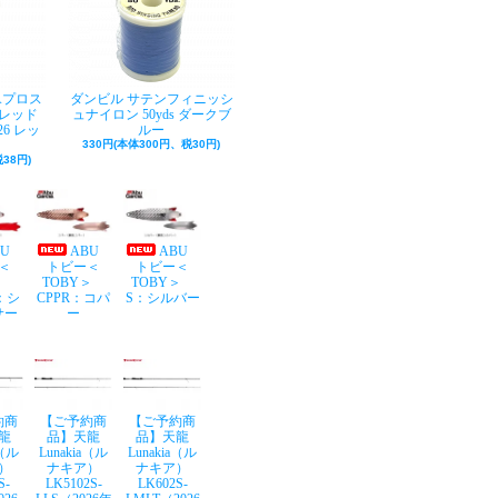
Aプロス
ダンビル サテンフィニッシ
レッド
ュナイロン 50yds ダークブ
26 レッ
ルー
330円(本体300円、税30円)
38円)
BU
ABU
ABU
＜
トビー＜
トビー＜
Y＞
TOBY＞
TOBY＞
：シ
CPPR：コパ
S：シルバー
サー
ー
約商
【ご予約商
【ご予約商
龍
品】天龍
品】天龍
a（ル
Lunakia（ル
Lunakia（ル
）
ナキア）
ナキア）
S-
LK5102S-
LK602S-