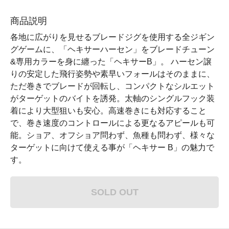
商品説明
各地に広がりを見せるブレードジグを使用する全ジギン
グゲームに、「ヘキサーハーセン」をブレードチューン
&専用カラーを身に纏った「ヘキサーB」。 ハーセン譲
りの安定した飛行姿勢や素早いフォールはそのままに、
ただ巻きでブレードが回転し、コンパクトなシルエット
がターゲットのバイトを誘発。太軸のシングルフック装
着により大型狙いも安心。高速巻きにも対応すること
で、巻き速度のコントロールによる更なるアピールも可
能。ショア、オフショア問わず、魚種も問わず、様々な
ターゲットに向けて使える事が「ヘキサー B」の魅力で
す。
SOLD OUT