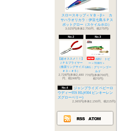
スロースキップ＜ＶＢ－β＞ カ
サハラオリカラ：伊豆七島ＳＰス
ポットグロー（スケイルホロ）
3,025円(本体2,750円、税275円)
No.2
No.3
【超オススメ！！】
ABU トビ
ＪＰＳプライヤー
ー＜TOBY＞
（推奨リングサイズ
GRG：グリーンゴー
＃３～＃５）
ルド
2,728円(本体2,480
770円(本体700円、
円、税248円)
税70円)
No.4
ジャンプライズ ベビーロ
ウディー95S HL(#304 ピンキーレン
ズグローベリー)
2,365円(本体2,150円、税215円)