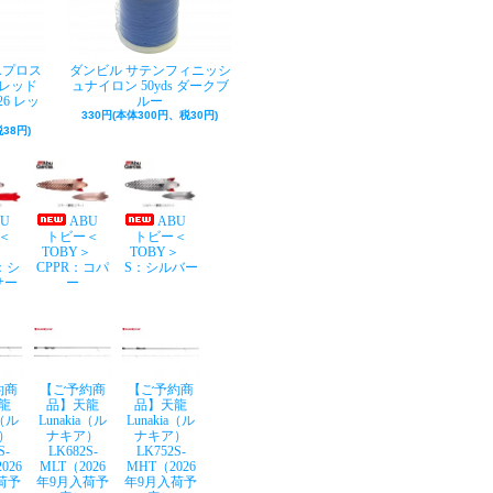
Aプロス
ダンビル サテンフィニッシ
レッド
ュナイロン 50yds ダークブ
26 レッ
ルー
330円(本体300円、税30円)
38円)
BU
ABU
ABU
＜
トビー＜
トビー＜
Y＞
TOBY＞
TOBY＞
：シ
CPPR：コパ
S：シルバー
サー
ー
約商
【ご予約商
【ご予約商
龍
品】天龍
品】天龍
a（ル
Lunakia（ル
Lunakia（ル
）
ナキア）
ナキア）
S-
LK682S-
LK752S-
026
MLT（2026
MHT（2026
荷予
年9月入荷予
年9月入荷予