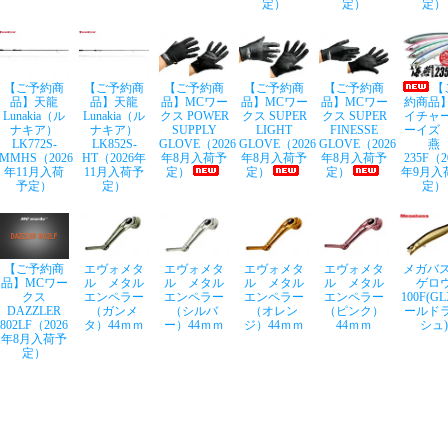
定）
定）
定）
【ご予約商
【ご予約商
【ご予約商
【ご予約商
【ご予約商
【
品】天龍
品】天龍
品】MCワー
品】MCワー
品】MCワー
約商品
Lunakia（ル
Lunakia（ル
クス POWER
クス SUPER
クス SUPER
イチャ
ナキア）
ナキア）
SUPPLY
LIGHT
FINESSE
ーイズ
LK772S-
LK852S-
GLOVE（2026
GLOVE（2026
GLOVE（2026
燕
MMHS（2026
HT（2026年
年8月入荷予
年8月入荷予
年8月入荷予
235F（2
年11月入荷
11月入荷予
定）
定）
定）
年9月入
予定）
定）
定）
【ご予約商
エヴォメタ
エヴォメタ
エヴォメタ
エヴォメタ
メガバス
品】MCワー
ル メタル
ル メタル
ル メタル
ル メタル
ゲロ
クス
エンペラー
エンペラー
エンペラー
エンペラー
100F(G
DAZZLER
（ガンメ
（シルバ
（オレン
（ピンク）
ールド
802LF（2026
タ）44ｍｍ
ー）44ｍｍ
ジ）44ｍｍ
44ｍｍ
シュ)
年8月入荷予
定）