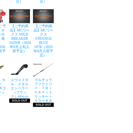
定）
定）
ご予
【ご予約商
【ご予約商
】ネ
品】MCワー
品】MCワー
ーボ
クス WILD
クス
 海
BREAKER
STRANGE
102WR（2026
BLUE
026
年9月上旬入
107R（2026
荷予
荷予定）
年8月入荷予
定）
 カ
エヴォメタ
マルチュウ
ウ
ル メタル
ファクトリ
LXゴ
エンペラー
ー ＴＲＩ
ラッ
（ブラッ
ＣＫＹ＜ト
ク）44ｍｍ
リッキー＞
５５ー＃８
SOLD OUT
SOLD OUT