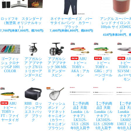
ロッドフキ スタンダード
ネイチャーボーイズ バー
アングル スーパー
（無塗装 オリジナルキッ
サタイルパンツ カラー：
レッド ナイロンス
ト）
ブラック
100yds サイズD#03
7,700円(本体7,000円、税700円)
7,480円(本体6,800円、税680円)
ド
418円(本体380円、税
ゴーフィッ
アブガルシ
アブガルシ
ABU
ABU
A
シュ クロナ
ア アブマチ
ア アブマチ
トビー＜
トビー＜
トビー
ッツGP 1091
ック 276 Ui
ック 506 MK
TOBY＞
TOBY＞
TOB
COLOR
トリガーア
II アンダー
AKA：アカ
GRG：グリ
SLVSM
ンダースピ
スピン
キン
ーンゴール
ルバー
ン
ド
モン
ABU
RBB ロッ
フィッシュ
【ご予約商
【ご予約商
【ご予
トビー＜
クショアウ
ポンド ノ
品】天龍
品】天龍
品】天
TOBY＞
エストバッ
マドネット
Lunakia（ル
Lunakia（ル
Lunaki
FT：ファイ
グ ブラッ
キャニオン
ナキア）
ナキア）
ナキア
ヤータイガ
ク
（カラー：
LK512S-
LK5102S-
LK602
ー
キャニオン
ULS（2026
LLS（2026年
LMLT（2
ブラウン）
年9月入荷予
9月入荷予
年9月入