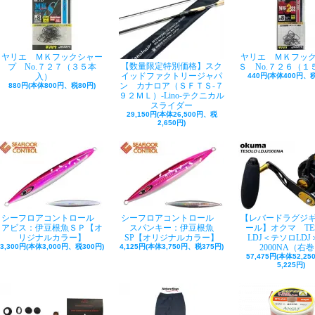
ヤリエ ＭＫフックシャー
ヤリエ ＭＫフッ
【数量限定特別価格】スク
プ No.７２７（３５本
Ｓ No.７２６（１
イッドファクトリージャパ
入）
440円(本体400円、税
ン カナロア（ＳＦＴＳ-７
880円(本体800円、税80円)
９２ＭＬ）-Lino-テクニカル
スライダー
29,150円(本体26,500円、税
2,650円)
シーフロアコントロール
シーフロアコントロール
【レバードラグジ
アビス：伊豆根魚ＳＰ【オ
スパンキー：伊豆根魚
ール】オクマ TE
リジナルカラー】
SP【オリジナルカラー】
LDJ＜テソロLDJ＞
3,300円(本体3,000円、税300円)
4,125円(本体3,750円、税375円)
2000NA（右
57,475円(本体52,2
5,225円)