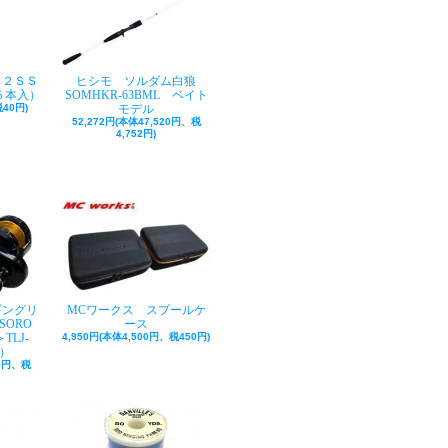
ク２ＳＳ
ヒシモ ソルダム白狼
５本入）
SOMHKR-63BML ベイト
40円)
モデル
52,272円(本体47,520円、税
4,752円)
ギングリ
MCワークス スプールケ
SORO
ース
TLJ-
4,950円(本体4,500円、税450円)
巻）
50円、税