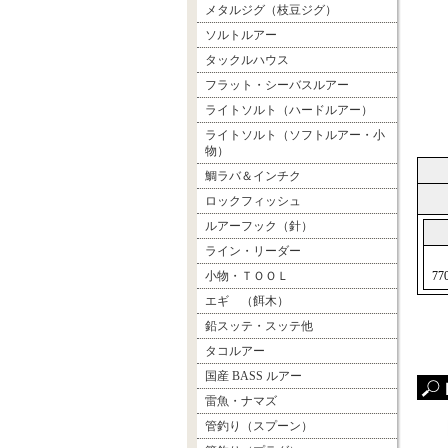
メタルジグ（枝豆ジグ）
ソルトルアー
タックルハウス
フラット・シーバスルアー
ライトソルト（ハードルアー）
ライトソルト（ソフトルアー・小
物）
鯛ラバ＆インチク
ロックフィッシュ
ルアーフック（針）
ライン・リーダー
小物・ＴＯＯＬ
77
エギ （餌木）
鉛スッテ・スッテ他
タコルアー
国産 BASS ルアー
雷魚・ナマズ
管釣り（スプーン）