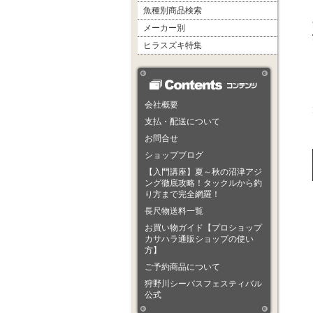
魚種別商品検索
メーカー別
ヒラスズキ特集
会社概要
支払・配送について
お問合せ
ショップブログ
【入門講座】夏～秋の沼津アジ
ング徹底攻略！タックルから釣
り方まで完全網羅！
長尺物送料一覧
お買い物ガイド【プロショップ
カサハラ通販ショップの使い
方】
ご予約商品について
狩野川シーバスフェスティバル
公式