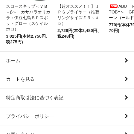
スロースキップ＜ＶＢ
【超オススメ！！】Ｊ
ABU 
－β＞ カサハラオリカ
ＰＳプライヤー（推奨
TOBY＞ G
ラ：伊豆七島ＳＰスポ
リングサイズ＃３～＃
ーンゴールド
ットグロー（スケイル
５）
770円(本体
ホロ）
2,728円(本体2,480円、
70円)
3,025円(本体2,750円、
税248円)
税275円)
ホーム
カートを見る
特定商取引法に基づく表記
プライバシーポリシー